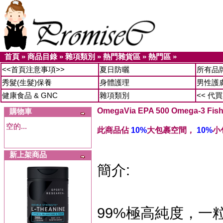
首頁
»
商品目錄
»
雜項類別
»
熱門雜貨區
»
熱門區
»
<<首頁注意事項>>
夏日防曬
所有品
秀髮(生髮)保養
身體護理
男性護
健康食品 & GNC
雜項類別
<< 代
OmegaVia EPA 500 Omega-3 Fish
購物車
空的...
此商品佔
10%
大包裹空間，
10%
小
新上架商品
簡介:
99%極高純度，一粒