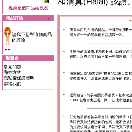
和清真(Halal) 認證
推薦這個商品給親友
商品評論
＊
所有進口到台灣的貨品，全都得使用Ez
請寫下您對這個商品
寫方式十分的簡單也只需填寫一次。
的評論!
＊
生髮液的由於處埋方式不同。請確定產
尋問。銀杏退黑都會再加一些處理費。
服務台
常見問題
郵寄方式
＊
海關會定義“頻繁買家”也會登記進口次
隱私權保護聲明
變換收件人，以免造成進口過多的印象。1
聯絡我們
＊
運費包含 - 簡易清關的手續費＋基本稅
*1000包裏會出王現一到二包.比率很
＊
任何包裹都有被各國海關抽驗的機率（
承諾代買無法保證你的包裹一定不會被
的貨要求與規定皆不同，承諾代買不承