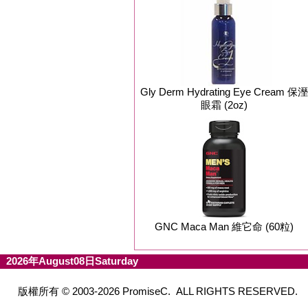
Gly Derm Hydrating Eye Cream 保溼
眼霜 (2oz)
GNC Maca Man 維它命 (60粒)
2026年August08日Saturday
版權所有 © 2003-2026 PromiseC. ALL RIGHTS RESERVED