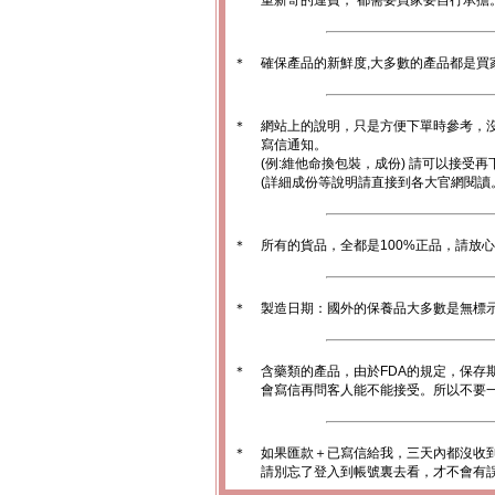
重新寄的運費， 都需要買家要自行承擔
＊
確保產品的新鮮度,大多數的產品都是買
＊
網站上的說明，只是方便下單時參考，沒
寫信通知。
(例:維他命換包裝，成份) 請可以接受再
(詳細成份等說明請直接到各大官網閱讀
＊
所有的貨品，全都是100%正品，請放
＊
製造日期：國外的保養品大多數是無標
＊
含藥類的產品，由於FDA的規定，保存
會寫信再問客人能不能接受。所以不要一
＊
如果匯款＋已寫信給我，三天內都沒收
請別忘了登入到帳號裏去看，才不會有