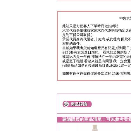
<<免責
此站只是方便客人下單時而做的網站.
承諾代買是依據買家需求而代為購買指定之商
是到百貨公司取貨.)
承諾代買身為代購者,非廠商,或代理商.因此
程度的責任.
當然如果我出貨前知道產品有問題,或到期日
例:只要有寫製造日期的,一看就知道快到期了
或是比方是一年份,卻無法在一年內吃完的維
或是瓶子很髒,看起來就是有問題.我一定會通
(部份商品如是直接跟廠商訂貨,承諾代買一定
如果有任何你覺得你需要知道的,請來信詢問.
建議購買的商品清單！可以參考看