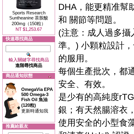
DHA，能更精准幫
Sports Research
和 關節等問題。
Suntheanine 茶胺酸
200mg（150粒）
NT $1,253.67
(注意：成人過多攝
快速尋找商品
準。) 小顆粒設計，
的服用。
輸入關鍵字尋找商品
進階尋找商品
每個生產批次，都通
商品通知狀態
安全、有效。
OmegaVia EPA
500 Omega-3
是少有的高純度rT
Fish Oil 魚油
(120粒)
銀；有天然腸溶衣
更新時通知我
使用安全的小型食藻魚
推薦給親友