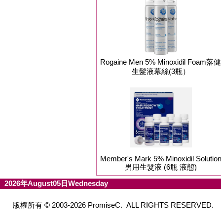
Rogaine Men 5% Minoxidil Foam落健
生髮液幕絲(3瓶）
Member's Mark 5% Minoxidil Solutio
男用生髮液 (6瓶 液態)
2026年August05日Wednesday
版權所有 © 2003-2026 PromiseC. ALL RIGHTS RESERVED