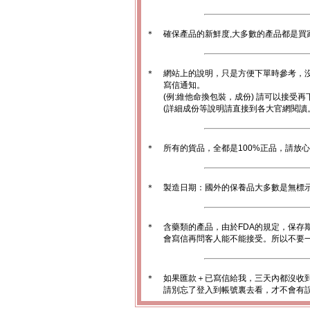
＊
確保產品的新鮮度,大多數的產品都是買
＊
網站上的說明，只是方便下單時參考，沒
寫信通知。
(例:維他命換包裝，成份) 請可以接受再
(詳細成份等說明請直接到各大官網閱讀
＊
所有的貨品，全都是100%正品，請放
＊
製造日期：國外的保養品大多數是無標
＊
含藥類的產品，由於FDA的規定，保存
會寫信再問客人能不能接受。所以不要一
＊
如果匯款＋已寫信給我，三天內都沒收
請別忘了登入到帳號裏去看，才不會有