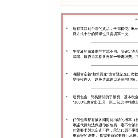
＊
所有進口到台灣的貨品，全都得使用Ez
寫方式十分的簡單也只需填寫一次。
＊
生髮液的由於處埋方式不同。請確定產
尋問。銀杏退黑都會再加一些處理費。
＊
海關會定義“頻繁買家”也會登記進口次
變換收件人，以免造成進口過多的印象。1
＊
運費包含 - 簡易清關的手續費＋基本稅
*1000包裏會出王現一到二包.比率很
＊
任何包裹都有被各國海關抽驗的機率（
承諾代買無法保證你的包裹一定不會被
的貨要求與規定皆不同，承諾代買不承
重新寄的運費， 都需要買家要自行承擔