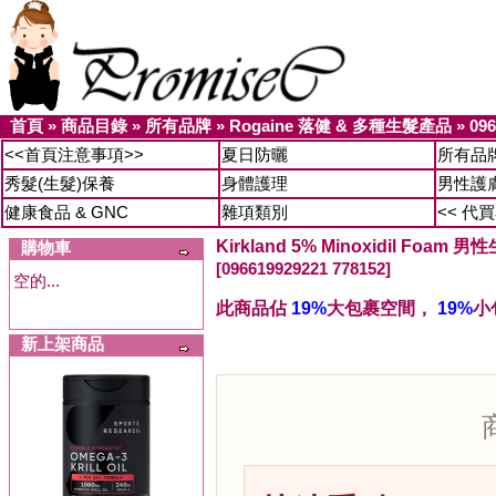
首頁
»
商品目錄
»
所有品牌
»
Rogaine 落健 & 多種生髮產品
»
096
<<首頁注意事項>>
夏日防曬
所有品
秀髮(生髮)保養
身體護理
男性護
健康食品 & GNC
雜項類別
<< 代
Kirkland 5% Minoxidil Foam 
購物車
[096619929221 778152]
空的...
此商品佔
19%
大包裹空間，
19%
小
新上架商品