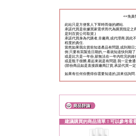
<<免責
此站只是方便客人下單時而做的網站.
承諾代買是依據買家需求而代為購買指定之商
是到百貨公司取貨.)
承諾代買身為代購者,非廠商,或代理商.因此
程度的責任.
當然如果我出貨前知道產品有問題,或到期日
例:只要有寫製造日期的,一看就知道快到期了
或是比方是一年份,卻無法在一年內吃完的維
或是瓶子很髒,看起來就是有問題.我一定會通
(部份商品如是直接跟廠商訂貨,承諾代買一定
如果有任何你覺得你需要知道的,請來信詢問.
建議購買的商品清單！可以參考看