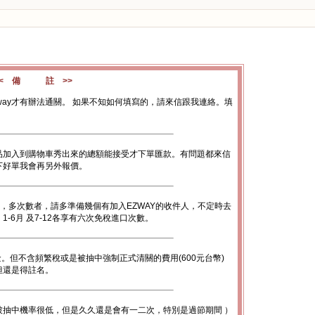
<< 備 註 >>
way才有辦法通關。 如果不知如何填寫的，請來信跟我連絡。填
品加入到購物車秀出來的總額能接受才下單匯款。有問題都來信
下好單我會再另外報價。
數，多次數者，請多準備幾個有加入EZWAY的收件人，不定時去
-6月 及7-12各享有六次免稅進口次數。
金。但不含頻繁稅或是被抽中強制正式清關的費用(600元台幣)
底但還是得註名。
被抽中機率很低，但是久久還是會有一二次，特別是過節期間 ）