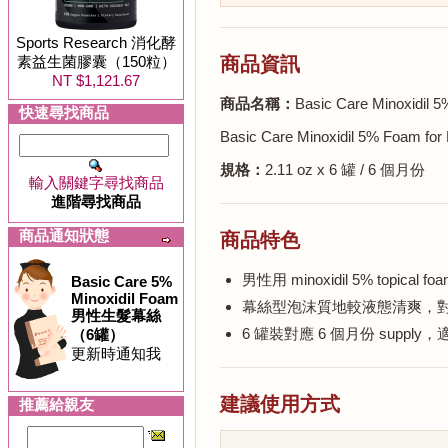
Sports Research 消化酵
素益生菌膠囊（150粒）
商品資訊
NT $1,121.67
商品名稱：
Basic Care Minox
快速尋找商品
Basic Care Minoxidil 5% Foam for
規格：
2.11 oz x 6 罐 / 6 個月份
輸入關鍵字尋找商品
進階尋找商品
商品通知狀態
商品特色
男性用 minoxidil 5% top
Basic Care 5%
Minoxidil Foam
幕絲型泡沫質地較液態清爽，
男性生髮幕絲
6 罐裝對應 6 個月份 suppl
（6罐）
更新時通知我
建議使用方式
推薦給親友