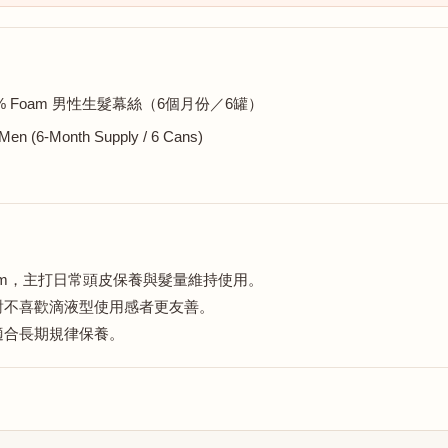
idil 5% Foam 男性生髮幕絲（6個月份／6罐）
 Men (6-Month Supply / 6 Cans)
ical foam，主打日常頭皮保養與髮量維持使用。
對不喜歡滴液型使用感者更友善。
y，適合長期規律保養。