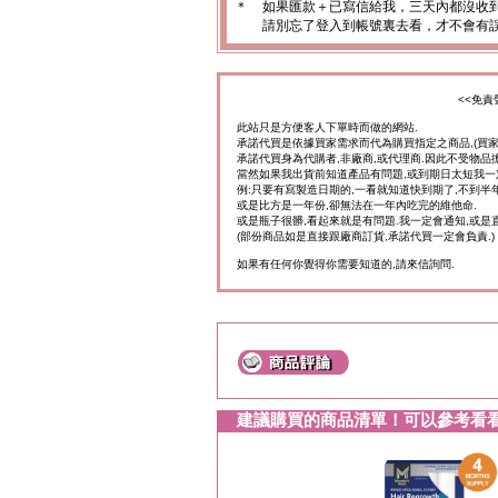
＊
如果匯款＋已寫信給我，三天內都沒收
請別忘了登入到帳號裏去看，才不會有
<<免責
此站只是方便客人下單時而做的網站.
承諾代買是依據買家需求而代為購買指定之商品,(買
承諾代買身為代購者,非廠商,或代理商.因此不受物品
當然如果我出貨前知道產品有問題,或到期日太短我一
例:只要有寫製造日期的,一看就知道快到期了,不到半年
或是比方是一年份,卻無法在一年內吃完的維他命.
或是瓶子很髒,看起來就是有問題.我一定會通知,或是
(部份商品如是直接跟廠商訂貨,承諾代買一定會負責.)
如果有任何你覺得你需要知道的,請來信詢問.
建議購買的商品清單！可以參考看