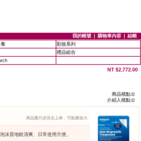
我的帳號
|
購物車內容
|
結帳
保養
彩妝系列
禮品組合
arch
NT $2,772.00
商品積點:
0
介紹人積點:
0
商品圖片請見右上角，可點圖放大
supply，泡沫質地較清爽、日常使用方便。