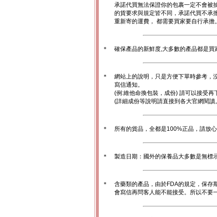
承諾代買無法保證你的包裹一定不會被
的貨要求與規定皆不同，承諾代買不承
重新寄的運費， 都需要買家要自行承擔
＊
確保產品的新鮮度,大多數的產品都是買
＊
網站上的說明，只是方便下單時參考，沒
寫信通知。
(例:維他命換包裝，成份) 請可以接受再
(詳細成份等說明請直接到各大官網閱讀
＊
所有的貨品，全都是100%正品，請放
＊
製造日期：國外的保養品大多數是無標
＊
含藥類的產品，由於FDA的規定，保存
會寫信再問客人能不能接受。所以不要一