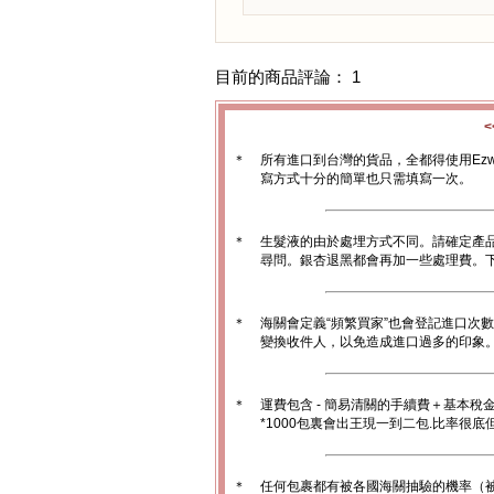
目前的商品評論： 1
＊
所有進口到台灣的貨品，全都得使用Ez
寫方式十分的簡單也只需填寫一次。
＊
生髮液的由於處埋方式不同。請確定產
尋問。銀杏退黑都會再加一些處理費。
＊
海關會定義“頻繁買家”也會登記進口次
變換收件人，以免造成進口過多的印象。1
＊
運費包含 - 簡易清關的手續費＋基本稅
*1000包裏會出王現一到二包.比率很
＊
任何包裹都有被各國海關抽驗的機率（