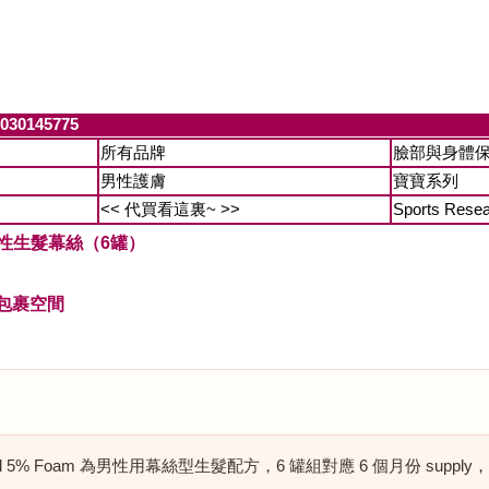
030145775
所有品牌
臉部與身體
男性護膚
寶寶系列
<< 代買看這裏~ >>
Sports Rese
oam 男性生髮幕絲（6罐）
包裹空間
inoxidil 5% Foam 為男性用幕絲型生髮配方，6 罐組對應 6 個月份 