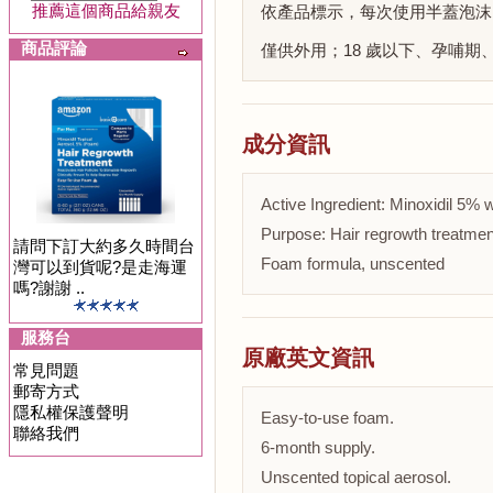
推薦這個商品給親友
依產品標示，每次使用半蓋泡沫
商品評論
僅供外用；18 歲以下、孕哺
成分資訊
Active Ingredient: Minoxidil 5% 
Purpose: Hair regrowth treatmen
請問下訂大約多久時間台
Foam formula, unscented
灣可以到貨呢?是走海運
嗎?謝謝 ..
服務台
原廠英文資訊
常見問題
郵寄方式
隱私權保護聲明
Easy-to-use foam.
聯絡我們
6-month supply.
Unscented topical aerosol.