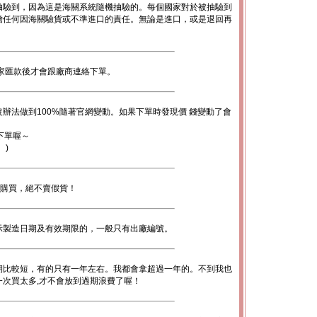
抽驗到，因為這是海關系統隨機抽驗的。每個國家對於被抽驗到
擔任何因海關驗貨或不準進口的責任。無論是進口，或是退回再
。
家匯款後才會跟廠商連絡下單。
辦法做到100%隨著官網變動。如果下單時發現價 錢變動了會
下單喔～
。)
心購買，絕不賣假貨！
示製造日期及有效期限的，一般只有出廠編號。
期比較短，有的只有一年左右。我都會拿超過一年的。不到我也
次買太多,才不會放到過期浪費了喔！