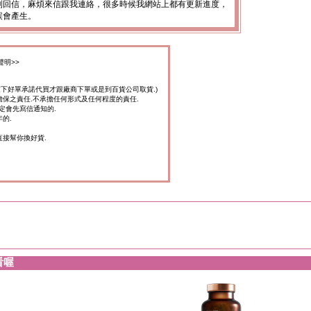
到回信，麻煩來信跟我連絡，很多時候我網站上都有更新進度，
誤會產生。
聲明>>
家下好單承諾代買才跟廠商下單或是到百貨公司取貨.)
擔保之責任.不承擔任何形式及任何程度的責任.
定會先寫信通知的.
的.
直接幫你換好貨.
看喔