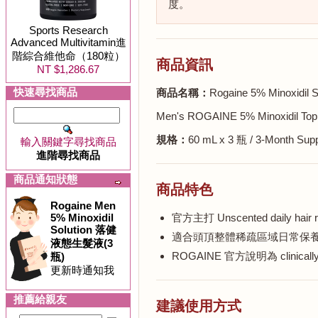
度。
Sports Research
Advanced Multivitamin進
階綜合維他命（180粒）
商品資訊
NT $1,286.67
快速尋找商品
商品名稱：
Rogaine 5% Minoxi
Men's ROGAINE 5% Minoxidil Topica
規格：
60 mL x 3 瓶 / 3-Month Sup
輸入關鍵字尋找商品
進階尋找商品
商品通知狀態
商品特色
Rogaine Men
5% Minoxidil
官方主打 Unscented daily hair reg
Solution 落健
適合頭頂整體稀疏區域日常保養
液態生髮液(3
ROGAINE 官方說明為 clinicall
瓶)
更新時通知我
推薦給親友
建議使用方式