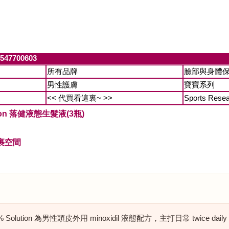
547700603
所有品牌
臉部與身體
男性護膚
寶寶系列
<< 代買看這裏~ >>
Sports Rese
lution 落健液態生髮液(3瓶)
裹空間
5% Solution 為男性頭皮外用 minoxidil 液態配方，主打日常 twice dai