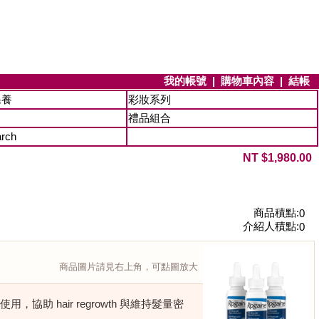
我的帳號
|
購物車內容
|
結帳
保養
彩妝系列
禮品組合
arch
NT $1,980.00
商品積點:
0
介紹人積點:
0
商品圖片請見右上角，可點圖放大
ly 使用，協助 hair regrowth 與維持髮量密