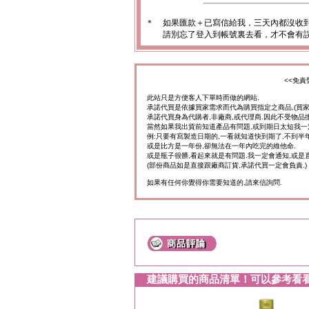
＊
如果匯款＋已寫信給我，三天內都沒收
請別忘了登入到帳號裏去看，才不會有
<<免責
此站只是方便客人下單時而做的網站.
承諾代買是依據買家需求而代為購買指定之商品,(買
承諾代買身為代購者,非廠商,或代理商.因此不受物品
當然如果我出貨前知道產品有問題,或到期日太短我一
例:只要有寫製造日期的,一看就知道快到期了,不到半年
或是比方是一年份,卻無法在一年內吃完的維他命.
或是瓶子很髒,看起來就是有問題.我一定會通知,或是
(部份商品如是直接跟廠商訂貨,承諾代買一定會負責.)
如果有任何你覺得你需要知道的,請來信詢問.
建議購買的商品清單！可以參考看