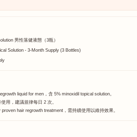
dil Solution 男性落健液態（3瓶）
l Solution - 3-Month Supply (3 Bottles)
ply
rowth liquid for men，含 5% minoxidil topical solution。
使用，建議規律每日 2 次。
y proven hair regrowth treatment，需持續使用以維持效果。