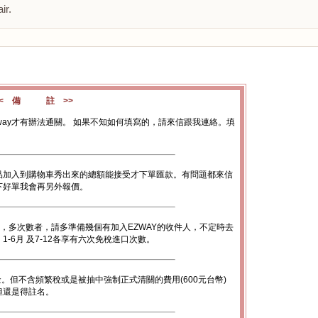
ir.
<< 備 註 >>
way才有辦法通關。 如果不知如何填寫的，請來信跟我連絡。填
品加入到購物車秀出來的總額能接受才下單匯款。有問題都來信
下好單我會再另外報價。
數，多次數者，請多準備幾個有加入EZWAY的收件人，不定時去
-6月 及7-12各享有六次免稅進口次數。
金。但不含頻繁稅或是被抽中強制正式清關的費用(600元台幣)
底但還是得註名。