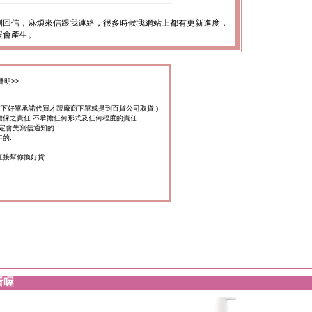
到回信，麻煩來信跟我連絡，很多時候我網站上都有更新進度，
誤會產生。
聲明>>
家下好單承諾代買才跟廠商下單或是到百貨公司取貨.)
擔保之責任.不承擔任何形式及任何程度的責任.
定會先寫信通知的.
的.
直接幫你換好貨.
看喔