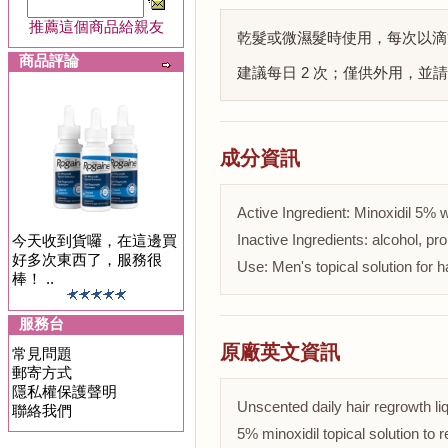
推薦這個商品給親友
乾髮或微濕髮時使用，每次以滴管
商品評論
建議每日 2 次；僅供外用，並
成分資訊
Active Ingredient: Minoxidil 5% w
Inactive Ingredients: alcohol, pro
今天收到貨囉，在這邊買
好多次東西了，服務很
Use: Men's topical solution for h
棒！ ..
服務台
原廠英文資訊
常見問題
郵寄方式
隱私權保護聲明
Unscented daily hair regrowth li
聯絡我們
5% minoxidil topical solution to r