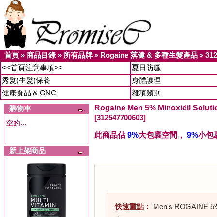
首頁
»
商品目錄
»
所有品牌
»
Rogaine 落健 & 多種生髮產品
»
312
<<首頁注意事項>>
夏日防曬
秀髮(生髮)保養
身體護理
健康食品 & GNC
雜項類別
Rogaine Men 5% Minoxidil So
購物車
[312547700603]
空的...
此商品佔
9%
大包裹空間，
9%
小包
新上架商品
快速重點：
Men's ROGAINE 