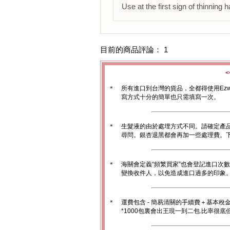
Use at the first sign of thinning ha
目前的商品評論： 1
＊
所有進口到台灣的貨品，全都得使用Ez
寫方式十分的簡單也只需填寫一次。
＊
生髮液的由於處埋方式不同。請確定產
尋問。銀杏退黑都會再加一些處理費。
＊
海關會定義“頻繁買家”也會登記進口次
變換收件人，以免造成進口過多的印象。1
＊
運費包含 - 簡易清關的手續費＋基本稅
*1000包裏會出王現一到二包.比率很