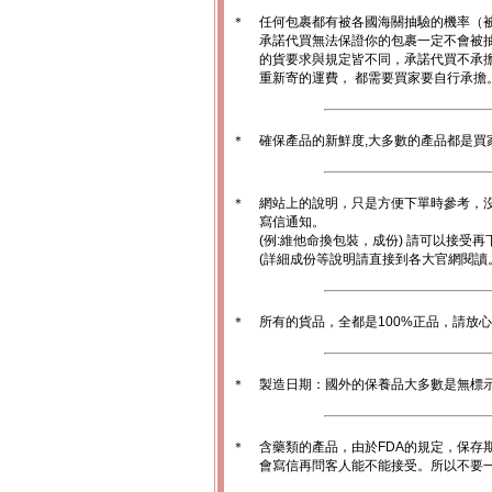
＊
任何包裹都有被各國海關抽驗的機率（
承諾代買無法保證你的包裹一定不會被
的貨要求與規定皆不同，承諾代買不承
重新寄的運費， 都需要買家要自行承擔
＊
確保產品的新鮮度,大多數的產品都是買
＊
網站上的說明，只是方便下單時參考，沒
寫信通知。
(例:維他命換包裝，成份) 請可以接受再
(詳細成份等說明請直接到各大官網閱讀
＊
所有的貨品，全都是100%正品，請放
＊
製造日期：國外的保養品大多數是無標
＊
含藥類的產品，由於FDA的規定，保存
會寫信再問客人能不能接受。所以不要一