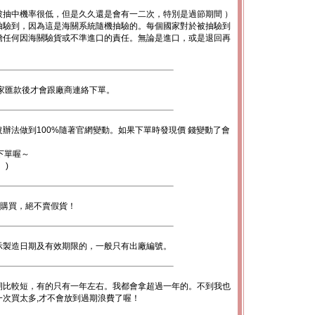
被抽中機率很低，但是久久還是會有一二次，特別是過節期間 ）
抽驗到，因為這是海關系統隨機抽驗的。每個國家對於被抽驗到
擔任何因海關驗貨或不準進口的責任。無論是進口，或是退回再
。
家匯款後才會跟廠商連絡下單。
辦法做到100%隨著官網變動。如果下單時發現價 錢變動了會
下單喔～
。)
心購買，絕不賣假貨！
示製造日期及有效期限的，一般只有出廠編號。
期比較短，有的只有一年左右。我都會拿超過一年的。不到我也
次買太多,才不會放到過期浪費了喔！