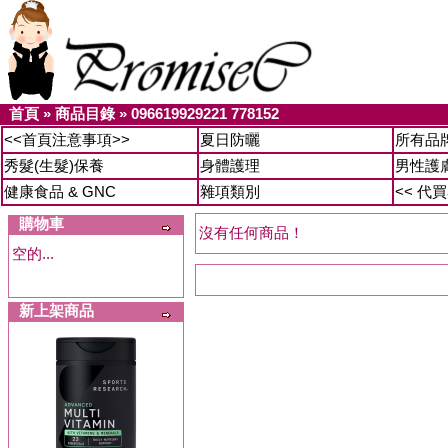
首頁
»
商品目錄
»
096619929221 778152
<<首頁注意事項>>
夏日防曬
所有品
秀髮(生髮)保養
身體護理
男性護
健康食品 & GNC
雜項類別
<< 代
購物車
沒有任何商品！
空的...
新上架商品