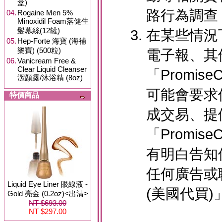
盒)
路行為調查
04.
Rogaine Men 5%
Minoxidil Foam落健生
髮幕絲(12罐)
在某些情況
05.
Hep-Forte 海寶 (海補
樂寶) (500粒)
電子報、其
06.
Vanicream Free &
Clear Liquid Cleanser
「Promis
潔顏露/沐浴精 (8oz)
可能會要求
特價商品
成交易、提
「Promis
有明白告知
任何廣告或聯
Liquid Eye Liner 眼線液 -
(美國代買
Gold 亮金 (0.2oz)<出清>
NT $693.00
NT $297.00