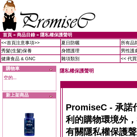
首頁
»
商品目錄
»
隱私權保護聲明
<<首頁注意事項>>
夏日防曬
所有品
秀髮(生髮)保養
身體護理
男性護
健康食品 & GNC
雜項類別
<< 代
購物車
隱私權保護聲明
空的...
新上架商品
PromiseC -
利的購物環境外，
有關隱私權保護聲