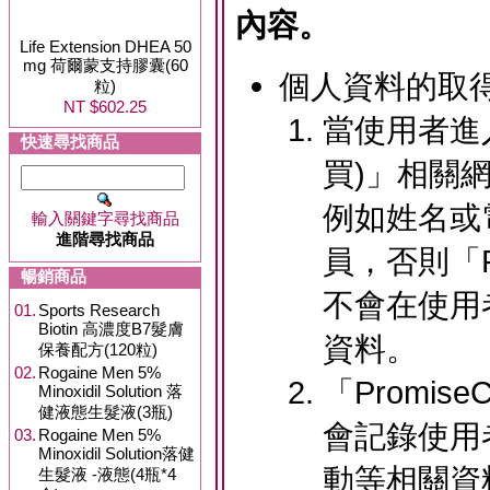
內容。
Life Extension DHEA 50
mg 荷爾蒙支持膠囊(60
個人資料的取
粒)
NT $602.25
當使用者進入
快速尋找商品
買)」相關
例如姓名或
輸入關鍵字尋找商品
進階尋找商品
員，否則「Pr
暢銷商品
不會在使用
01.
Sports Research
Biotin 高濃度B7髮膚
資料。
保養配方(120粒)
02.
Rogaine Men 5%
「Promis
Minoxidil Solution 落
健液態生髮液(3瓶)
會記錄使用
03.
Rogaine Men 5%
Minoxidil Solution落健
動等相關資
生髮液 -液態(4瓶*4