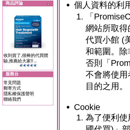
個人資料的利
商品評論
「Promis
網站所取得的
代買小館 
和範圍。除
收到貨了,很棒的代買體
否則「Prom
驗,推薦給大家!! ..
不會將使用
服務台
常見問題
目的之用。
郵寄方式
隱私權保護聲明
聯絡我們
Cookie
為了便利使用
國代買)」部