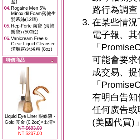
盒)
路行為調查
04.
Rogaine Men 5%
Minoxidil Foam落健生
髮幕絲(12罐)
在某些情況
05.
Hep-Forte 海寶 (海補
樂寶) (500粒)
電子報、其
06.
Vanicream Free &
Clear Liquid Cleanser
「Promis
潔顏露/沐浴精 (8oz)
可能會要求
特價商品
成交易、提
「Promis
有明白告知
任何廣告或聯
Liquid Eye Liner 眼線液 -
(美國代買
Gold 亮金 (0.2oz)<出清>
NT $693.00
NT $297.00