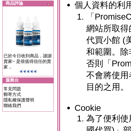
個人資料的利
商品評論
「Promis
網站所取得的
代買小館 
和範圍。除
已於今日收到商品，謝謝
否則「Prom
賣家~ 是很值得信任的賣
家 ..
不會將使用
服務台
目的之用。
常見問題
郵寄方式
隱私權保護聲明
聯絡我們
Cookie
為了便利使用
國代買)」部