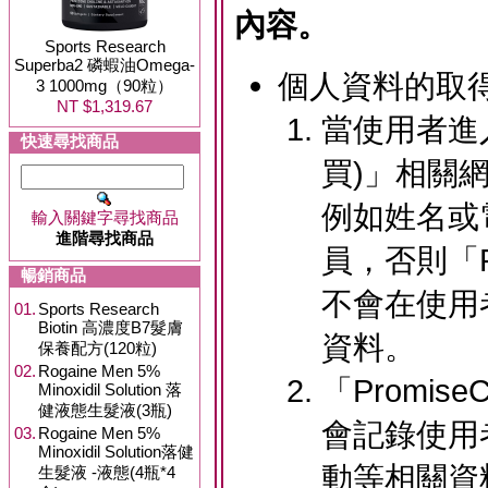
內容。
Sports Research
Superba2 磷蝦油Omega-
個人資料的取
3 1000mg（90粒）
NT $1,319.67
當使用者進入
快速尋找商品
買)」相關
例如姓名或
輸入關鍵字尋找商品
進階尋找商品
員，否則「Pr
暢銷商品
不會在使用
01.
Sports Research
Biotin 高濃度B7髮膚
資料。
保養配方(120粒)
02.
Rogaine Men 5%
「Promis
Minoxidil Solution 落
健液態生髮液(3瓶)
會記錄使用
03.
Rogaine Men 5%
Minoxidil Solution落健
動等相關資
生髮液 -液態(4瓶*4