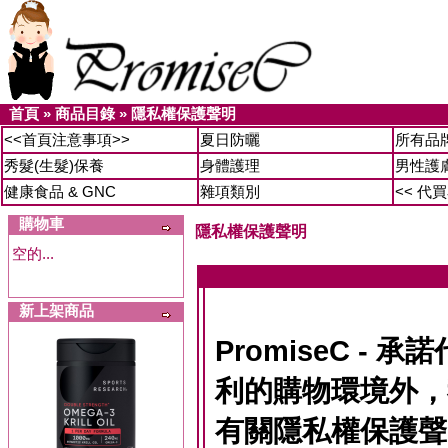
首頁
»
商品目錄
»
隱私權保護聲明
<<首頁注意事項>>
夏日防曬
所有品
秀髮(生髮)保養
身體護理
男性護
健康食品 & GNC
雜項類別
<< 代
購物車
隱私權保護聲明
空的...
新上架商品
PromiseC -
利的購物環境外，
有關隱私權保護聲