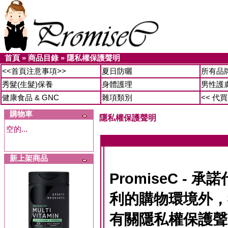
首頁
»
商品目錄
»
隱私權保護聲明
<<首頁注意事項>>
夏日防曬
所有品
秀髮(生髮)保養
身體護理
男性護
健康食品 & GNC
雜項類別
<< 代
購物車
隱私權保護聲明
空的...
新上架商品
PromiseC -
利的購物環境外，
有關隱私權保護聲