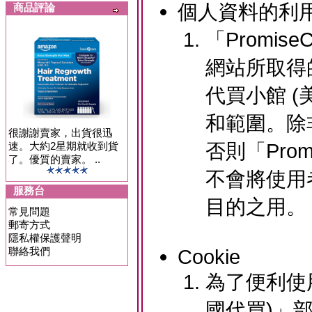
個人資料的利
商品評論
「Promis
網站所取得的
代買小館 
和範圍。除
很謝謝賣家，出貨很迅
否則「Prom
速。大約2星期就收到貨
了。優質的賣家。 ..
不會將使用
服務台
目的之用。
常見問題
郵寄方式
隱私權保護聲明
聯絡我們
Cookie
為了便利使用
國代買)」部