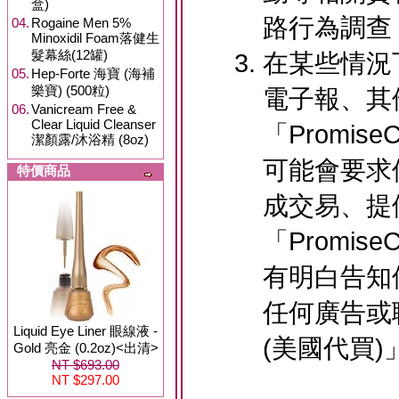
盒)
路行為調查
04.
Rogaine Men 5%
Minoxidil Foam落健生
髮幕絲(12罐)
在某些情況
05.
Hep-Forte 海寶 (海補
樂寶) (500粒)
電子報、其
06.
Vanicream Free &
Clear Liquid Cleanser
「Promis
潔顏露/沐浴精 (8oz)
可能會要求
特價商品
成交易、提
「Promis
有明白告知
任何廣告或聯
Liquid Eye Liner 眼線液 -
(美國代買
Gold 亮金 (0.2oz)<出清>
NT $693.00
NT $297.00