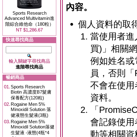
內容。
Sports Research
Advanced Multivitamin進
個人資料的取
階綜合維他命（180粒）
NT $1,286.67
當使用者進入
快速尋找商品
買)」相關
例如姓名或
輸入關鍵字尋找商品
進階尋找商品
員，否則「Pr
暢銷商品
不會在使用
01.
Sports Research
Biotin 高濃度B7髮膚
資料。
保養配方(120粒)
02.
Rogaine Men 5%
「Promis
Minoxidil Solution 落
健液態生髮液(3瓶)
會記錄使用
03.
Rogaine Men 5%
Minoxidil Solution落健
動等相關資
生髮液 -液態(4瓶*4