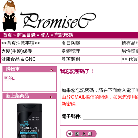
首頁
»
商品目錄
»
登入
»
忘記密碼
<<首頁注意事項>>
夏日防曬
所有品
秀髮(生髮)保養
身體護理
男性護
健康食品 & GNC
雜項類別
<< 代
購物車
我忘記密碼了！
空的...
如果您忘記密碼，請在下面輸入電子郵件
新上架商品
由於GMAIL擋信的關係，如果您使用的是 
新密碼。
電子郵件: