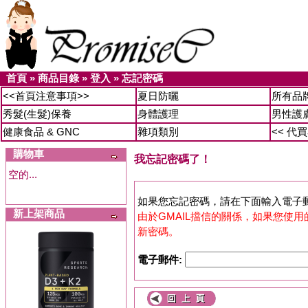
首頁
»
商品目錄
»
登入
»
忘記密碼
<<首頁注意事項>>
夏日防曬
所有品
秀髮(生髮)保養
身體護理
男性護
健康食品 & GNC
雜項類別
<< 代
購物車
我忘記密碼了！
空的...
如果您忘記密碼，請在下面輸入電子郵件
新上架商品
由於GMAIL擋信的關係，如果您使用的是 
新密碼。
電子郵件: