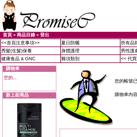
首頁
»
商品目錄
» 登出
<<首頁注意事項>>
夏日防曬
所有品
秀髮(生髮)保養
身體護理
男性護
健康食品 & GNC
雜項類別
<< 代
購物車
空的...
您的帳號
購物車內
新上架商品