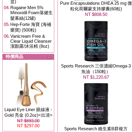
盒)
Pure Encapsulations DHEA 25 mg 微
04.
Rogaine Men 5%
粒化荷爾蒙支持膠囊(60粒)
Minoxidil Foam落健生
NT $808.50
髮幕絲(12罐)
05.
Hep-Forte 海寶 (海補
樂寶) (500粒)
06.
Vanicream Free &
Clear Liquid Cleanser
潔顏露/沐浴精 (8oz)
特價商品
Sports Research 三倍濃縮Omega-3
魚油（150粒）
NT $1,220.67
Liquid Eye Liner 眼線液 -
Gold 亮金 (0.2oz)<出清>
NT $693.00
NT $297.00
Sports Research 維生素B群複方