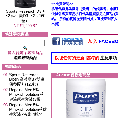
<<免責聲明>>
承諾代買身為國外（美國）的代購者，非廠
Sports Research D3 +
依據各國買家需求而代為購買指定之商品 (
K2 維生素D3+K2（160
站。 所有的貨皆從美國出貨，直接寄到客人
粒）
出貨)
NT $1,220.67
快速尋找商品
加入
FACEB
輸入關鍵字尋找商品
進階尋找商品
以後任何的更新, 臨時的
注意事項
暢銷商品
01.
Sports Research
August 份新進商品
Biotin 高濃度B7髮膚
保養配方(120粒)
02.
Rogaine Men 5%
Minoxidil Solution 落
健液態生髮液(3瓶)
03.
Rogaine Men 5%
Minoxidil Solution落健
生髮液 -液態(4瓶*4