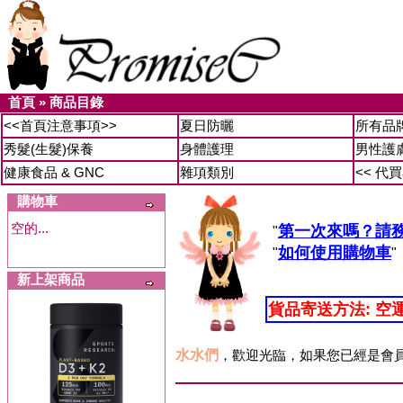
首頁
»
商品目錄
<<首頁注意事項>>
夏日防曬
所有品
秀髮(生髮)保養
身體護理
男性護
健康食品 & GNC
雜項類別
<< 代
購物車
空的...
第一次來嗎？請
"
如何使用購物車
"
"
新上架商品
貨品寄送方法: 空
水水們
，歡迎光臨，如果您已經是會