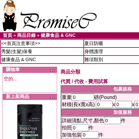
首頁
»
商品目錄
»
健康食品 & GNC
<<首頁注意事項>>
夏日防曬
秀髮(生髮)保養
身體護理
健康食品 & GNC
雜項類別
購物車
商品分類
空的...
代買 / 代收 - 費用試算
包裹規格
新上架商品
重量
磅(Pound)
材積(長x寬x高)
x
x
加值服務
詳細清點,尺寸,顏色
件
拍照
件
加強包裝
件