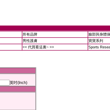
所有品牌
臉部與身體
男性護膚
寶寶系列
<< 代買看這裏~ >>
Sports Rese
英吋(Inch)