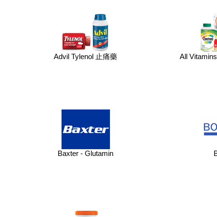
Advil Tylenol 止痛藥
All Vitamin
Baxter - Glutamin
B