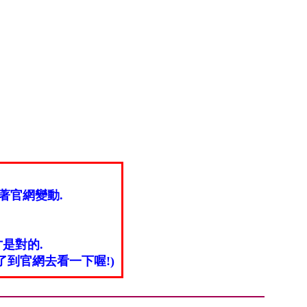
著官網變動.
是對的.
到官網去看一下喔!)