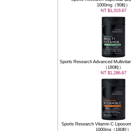
1000mg（90粒）
NT $1,319.67
Sports Research Advanced Mult
（180粒）
NT $1,286.67
Sports Research Vitamin C Li
1000mg（180粒