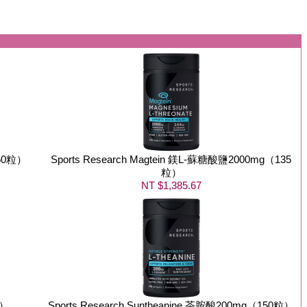
150粒）
Sports Research Magtein 鎂L-蘇糖酸鹽2000mg（135
粒）
NT $1,385.67
粒）
Sports Research Suntheanine 茶胺酸200mg（150粒）