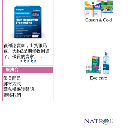
Cough & Cold
很謝謝賣家，出貨很迅
速。大約2星期就收到貨
了。優質的賣家。 ..
服務台
Eye care
常見問題
郵寄方式
隱私權保護聲明
聯絡我們