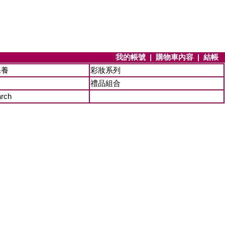
我的帳號
|
購物車內容
|
結帳
保養
彩妝系列
禮品組合
arch