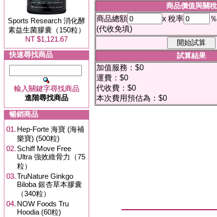
商品價值與關稅
商品總額
x 稅率
Sports Research 消化酵
(代收免填)
素益生菌膠囊（150粒）
NT $1,121.67
快速尋找商品
試算結果
加值服務：$0
運費：$0
代收費：$0
輸入關鍵字尋找商品
進階尋找商品
本次費用預估為：$0
暢銷商品
01.
Hep-Forte 海寶 (海補
樂寶) (500粒)
02.
Schiff Move Free
Ultra 強效維骨力（75
粒）
03.
TruNature Ginkgo
Biloba 銀杏草本膠囊
（340粒）
04.
NOW Foods Tru
Hoodia (60粒)