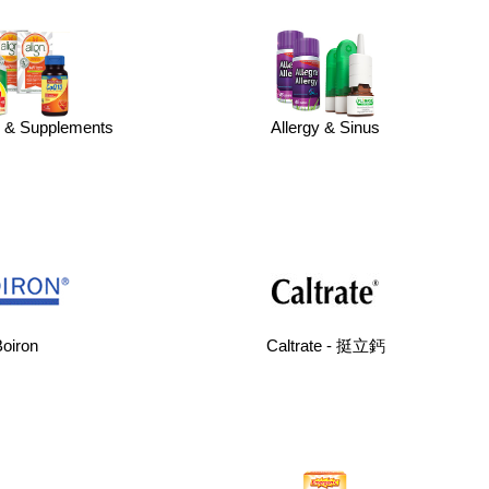
s & Supplements
Allergy & Sinus
oiron
Caltrate - 挺立鈣