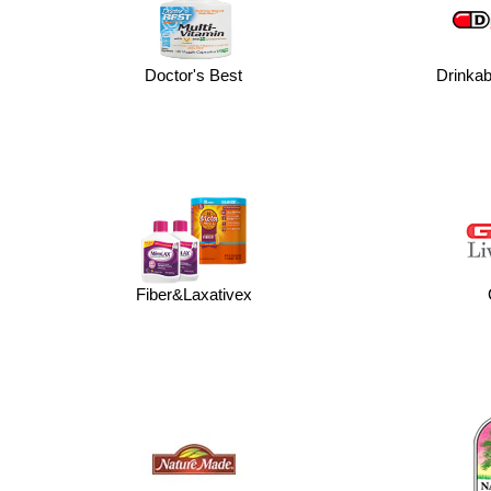
Doctor's Best
Drinka
Fiber&Laxativex