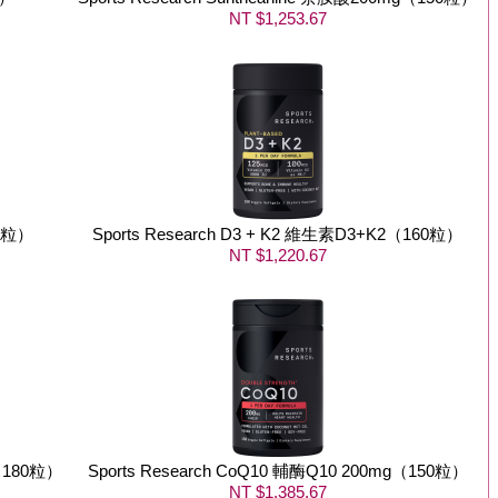
NT $1,253.67
0粒）
Sports Research D3 + K2 維生素D3+K2（160粒）
NT $1,220.67
白（180粒）
Sports Research CoQ10 輔酶Q10 200mg（150粒）
NT $1,385.67