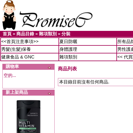
首頁
»
商品目錄
»
雜項類別
»
分裝
<<首頁注意事項>>
夏日防曬
所有品
秀髮(生髮)保養
身體護理
男性護
健康食品 & GNC
雜項類別
<< 代
購物車
商品列表
空的...
本目錄目前沒有任何商品.
新上架商品