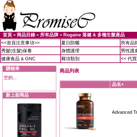
首頁
»
商品目錄
»
所有品牌
»
Rogaine 落健 & 多種生髮產品
<<首頁注意事項>>
夏日防曬
所有品
秀髮(生髮)保養
身體護理
男性護
健康食品 & GNC
雜項類別
<< 代
購物車
商品列表
空的...
品名+
新上架商品
Advanced 