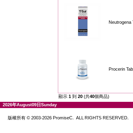
Neutrogen
Procerin T
顯示
1
到
20
(共
40
個商品)
2026年August09日Sunday
版權所有 © 2003-2026 PromiseC. ALL RIGHTS RESERVED