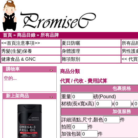
首頁
»
商品目錄
»
所有品牌
<<首頁注意事項>>
夏日防曬
所有品
秀髮(生髮)保養
身體護理
男性護
健康食品 & GNC
雜項類別
<< 代
購物車
商品分類
空的...
代買 / 代收 - 費用試算
包裹規格
新上架商品
重量
磅(Pound)
材積(長x寬x高)
x
x
加值服務
詳細清點,尺寸,顏色
件
拍照
件
加強包裝
件