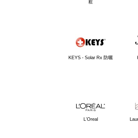
粧
KEYS - Solar Rx 防曬
L'Oreal
Lau