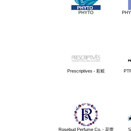
PHYTO
PH
Prescriptives - 彩粧
PT
Rosebud Perfume Co. - 花蕾
S