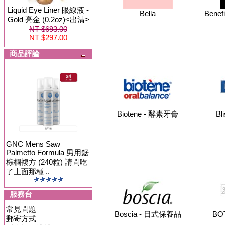
Liquid Eye Liner 眼線液 -
Bella
Benef
Gold 亮金 (0.2oz)<出清>
NT $693.00
NT $297.00
商品評論
Biotene - 酵素牙膏
Bl
GNC Mens Saw
Palmetto Formula 男用鋸
棕櫚複方 (240粒) 請問吃
了上面那種 ..
服務台
常見問題
Boscia - 日式保養品
BO
郵寄方式