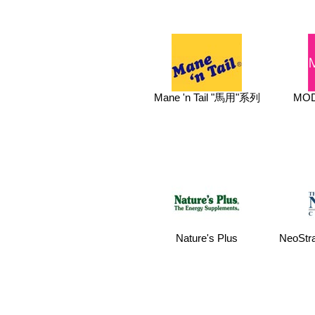
Mane 'n Tail "馬用"系列
MOD
Nature's Plus
NeoSt