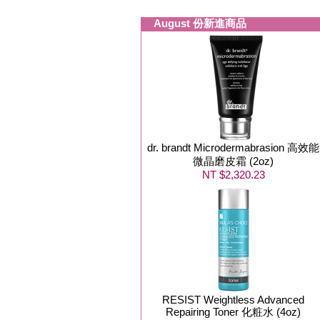
August 份新進商品
dr. brandt Microdermabrasion 高效能
微晶磨皮霜 (2oz)
NT $2,320.23
RESIST Weightless Advanced
Repairing Toner 化粧水 (4oz)