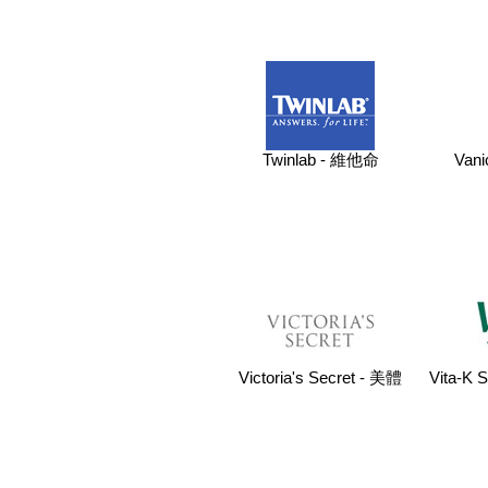
Twinlab - 維他命
Van
Victoria's Secret - 美體
Vita-K 