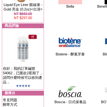
Liquid Eye Liner 眼線液 -
Bella
Benef
Gold 亮金 (0.2oz)<出清>
NT $693.00
NT $297.00
商品評論
Biotene - 酵素牙膏
Bl
你好：我的訂單編號
54062，已匯款2星期了，
請問什麼時候可以收到產
品 ..
服務台
常見問題
Boscia - 日式保養品
BO
郵寄方式