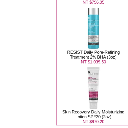
NT $796.95
RESIST Daily Pore-Refining
Treatment 2% BHA (3oz)
NT $1,039.50
Skin Recovery Daily Moisturizing
Lotion SPF30 (2oz)
NT $970.20