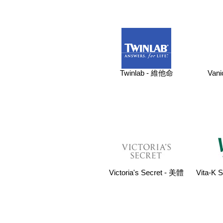
Twinlab - 維他命
Van
Victoria's Secret - 美體
Vita-K 