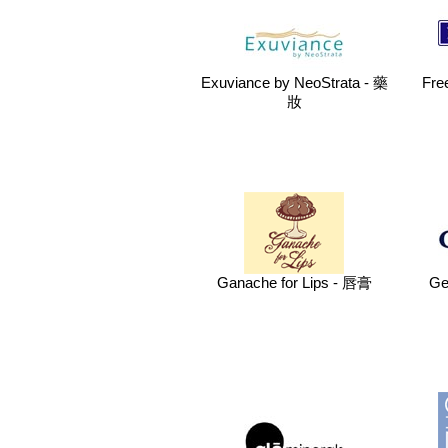
Exuviance by NeoStrata - 藥
Fr
妝
Ganache for Lips - 唇膏
Ge