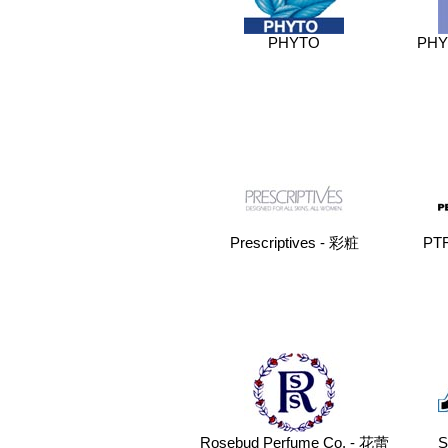
PHYTO
PH
Prescriptives - 彩粧
PT
Rosebud Perfume Co. - 花蕾
S