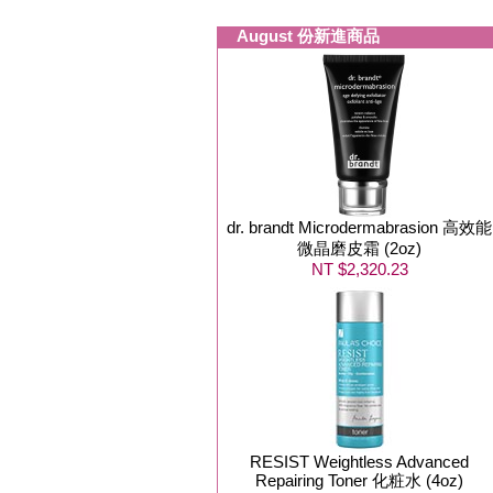
August 份新進商品
dr. brandt Microdermabrasion 高效能
微晶磨皮霜 (2oz)
NT $2,320.23
RESIST Weightless Advanced
Repairing Toner 化粧水 (4oz)