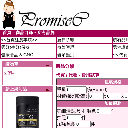
首頁
»
商品目錄
»
所有品牌
<<首頁注意事項>>
夏日防曬
所有品
秀髮(生髮)保養
身體護理
男性護
健康食品 & GNC
雜項類別
<< 代
購物車
商品分類
空的...
代買 / 代收 - 費用試算
包裹規格
新上架商品
重量
磅(Pound)
材積(長x寬x高)
x
x
加值服務
詳細清點,尺寸,顏色
件
拍照
件
加強包裝
件