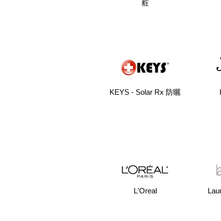
粧
KEYS - Solar Rx 防曬
L'Oreal
Lau