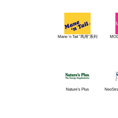
Mane 'n Tail "馬用"系列
MOD
Nature's Plus
NeoSt