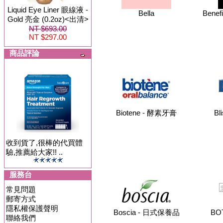
Liquid Eye Liner 眼線液 -
Bella
Benef
Gold 亮金 (0.2oz)<出清>
NT $693.00
NT $297.00
商品評論
Biotene - 酵素牙膏
Bl
收到貨了,很棒的代買體
驗,推薦給大家!! ..
服務台
常見問題
郵寄方式
隱私權保護聲明
Boscia - 日式保養品
BO
聯絡我們