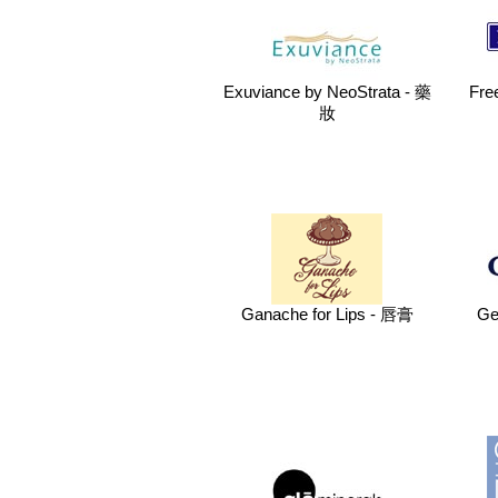
Exuviance by NeoStrata - 藥
Fr
妝
Ganache for Lips - 唇膏
Ge