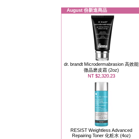
August 份新進商品
dr. brandt Microdermabrasion 高效能
微晶磨皮霜 (2oz)
NT $2,320.23
RESIST Weightless Advanced
Repairing Toner 化粧水 (4oz)