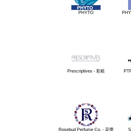
PHYTO
PH
Prescriptives - 彩粧
PT
Rosebud Perfume Co. - 花蕾
S