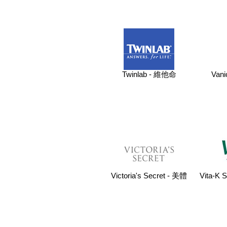
Twinlab - 維他命
Van
Victoria's Secret - 美體
Vita-K 