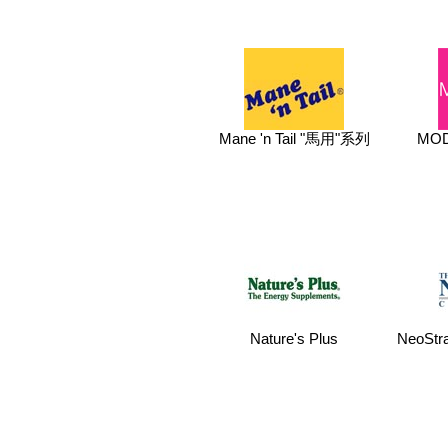
Mane 'n Tail "馬用"系列
MOD
Nature's Plus
NeoSt