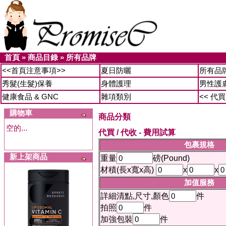
首頁
»
商品目錄
»
所有品牌
<<首頁注意事項>>
夏日防曬
所有品
秀髮(生髮)保養
身體護理
男性護
健康食品 & GNC
雜項類別
<< 代
購物車
商品分類
空的...
代買 / 代收 - 費用試算
包裹規格
新上架商品
重量
磅(Pound)
材積(長x寬x高)
x
x
加值服務
詳細清點,尺寸,顏色
件
拍照
件
加強包裝
件