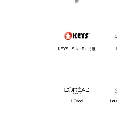
粧
KEYS - Solar Rx 防曬
L'Oreal
Lau