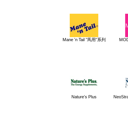
Mane 'n Tail "馬用"系列
MOD
Nature's Plus
NeoSt