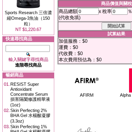
商品價值與關稅
商品總額
x 稅率
Sports Research 三倍濃
(代收免填)
縮Omega-3魚油（150
粒）
NT $1,220.67
試算結果
快速尋找商品
加值服務：$0
運費：$0
代收費：$0
輸入關鍵字尋找商品
本次費用預估為：$0
進階尋找商品
暢銷商品
01.
RESIST Super
Antioxidant
Concentrate Serum
AFIRM
Alph
損害隔閡修護精華液
(1oz)
02.
Skin Perfecting 2%
BHA Gel 水楊酸凝膠
(3.3oz)
03.
Skin Perfecting 1%
BHA Gel 水楊酸凝膠