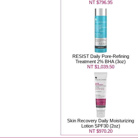
NT $796.95
RESIST Daily Pore-Refining
Treatment 2% BHA (3oz)
NT $1,039.50
Skin Recovery Daily Moisturizing
Lotion SPF30 (2oz)
NT $970.20