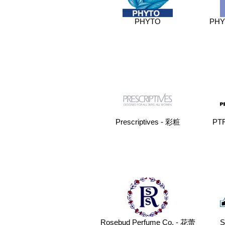
PHYTO
PH
Prescriptives - 彩粧
PT
Rosebud Perfume Co. - 花蕾
S