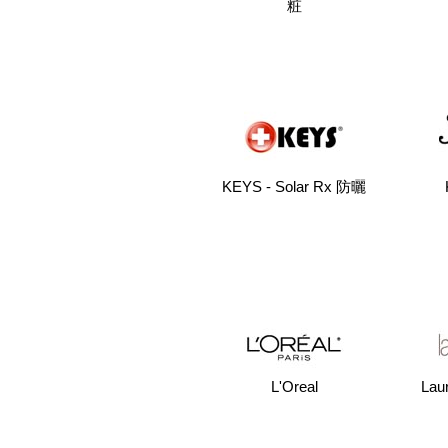
粧
KEYS - Solar Rx 防曬
L'Oreal
Lau