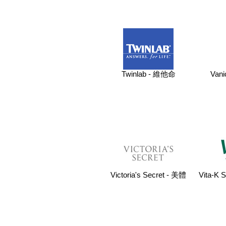
Twinlab - 維他命
Van
Victoria's Secret - 美體
Vita-K 