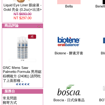
Liquid Eye Liner 眼線液 -
Bella
Benef
Gold 亮金 (0.2oz)<出清>
NT $693.00
NT $297.00
商品評論
Biotene - 酵素牙膏
Bl
GNC Mens Saw
Palmetto Formula 男用鋸
棕櫚複方 (240粒) 請問吃
了上面那種 ..
服務台
常見問題
Boscia - 日式保養品
BO
郵寄方式