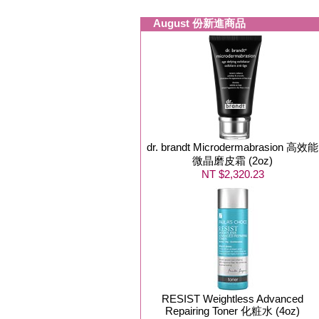
August 份新進商品
dr. brandt Microdermabrasion 高效能
微晶磨皮霜 (2oz)
NT $2,320.23
RESIST Weightless Advanced
Repairing Toner 化粧水 (4oz)