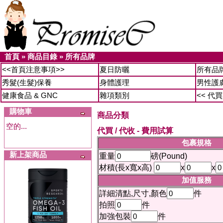
首頁
»
商品目錄
»
所有品牌
<<首頁注意事項>>
夏日防曬
所有品
秀髮(生髮)保養
身體護理
男性護
健康食品 & GNC
雜項類別
<< 代
購物車
商品分類
空的...
代買 / 代收 - 費用試算
包裹規格
新上架商品
重量
磅(Pound)
材積(長x寬x高)
x
x
加值服務
詳細清點,尺寸,顏色
件
拍照
件
加強包裝
件