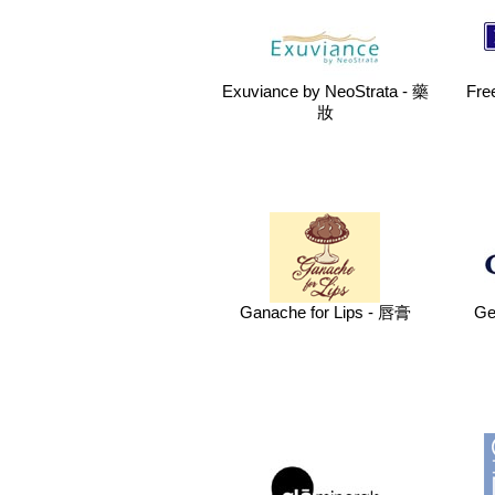
Exuviance by NeoStrata - 藥
Fr
妝
Ganache for Lips - 唇膏
Ge