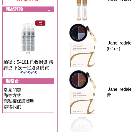
商品評論
Jane Iredal
(0.1oz)
編號：54181 已收到貨 感
謝您 下次一定還會購買 ..
服務台
Jane Iredal
常見問題
膏
郵寄方式
隱私權保護聲明
聯絡我們