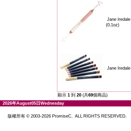
Jane Iredal
(0.1oz)
Jane Ireda
顯示
1
到
20
(共
69
個商品)
2026年August05日Wednesday
版權所有 © 2003-2026 PromiseC. ALL RIGHTS RESERVED