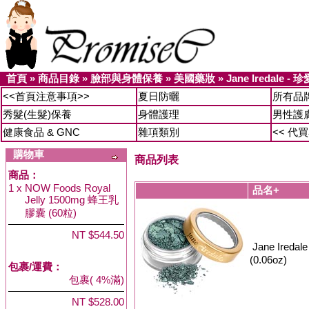
首頁
»
商品目錄
»
臉部與身體保養
»
美國藥妝
»
Jane Iredale 
<<首頁注意事項>>
夏日防曬
所有品
秀髮(生髮)保養
身體護理
男性護
健康食品 & GNC
雜項類別
<< 代
購物車
商品列表
商品：
1 x
NOW Foods Royal
品名+
Jelly 1500mg 蜂王乳
膠囊 (60粒)
NT $544.50
Jane Iredal
(0.06oz)
包裹/運費：
包裹( 4%滿)
NT $528.00