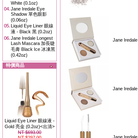
White (0.1oz)
04.
Jane Iredale Eye
Shadow 單色眼影
(0.06oz)
05.
Liquid Eye Liner 眼線
液 - Black 黑 (0.2oz)
06.
Jane Iredale Longest
Jane Iredale
Lash Mascara 加長睫
毛膏 Black Ice 冰凍黑
(0.42oz)
特價商品
Jane Iredale
Liquid Eye Liner 眼線液 -
Gold 亮金 (0.2oz)<出清>
NT $693.00
Jane Iredal
NT $297.00