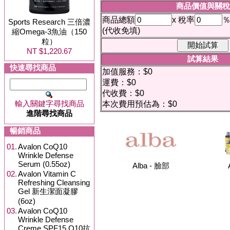
商品價值與關稅
商品總額
x 稅率
Sports Research 三倍濃
(代收免填)
縮Omega-3魚油（150
粒）
NT $1,220.67
試算結果
快速尋找商品
加值服務：$0
運費：$0
代收費：$0
輸入關鍵字尋找商品
本次費用預估為：$0
進階尋找商品
暢銷商品
01.
Avalon CoQ10
Wrinkle Defense
Serum (0.55oz)
Alba - 臉部
02.
Avalon Vitamin C
Refreshing Cleansing
Gel 新生潔面凝膠
(6oz)
03.
Avalon CoQ10
Wrinkle Defense
Creme SPF15 Q10抗