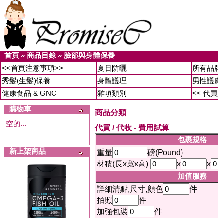
首頁
»
商品目錄
»
臉部與身體保養
<<首頁注意事項>>
夏日防曬
所有品
秀髮(生髮)保養
身體護理
男性護
健康食品 & GNC
雜項類別
<< 代
購物車
商品分類
空的...
代買 / 代收 - 費用試算
包裹規格
新上架商品
重量
磅(Pound)
材積(長x寬x高)
x
x
加值服務
詳細清點,尺寸,顏色
件
拍照
件
加強包裝
件