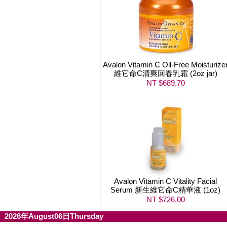
Avalon Vitamin C Oil-Free Moisturize
維它命C清爽回春乳霜 (2oz jar)
NT $689.70
Avalon Vitamin C Vitality Facial
Serum 新生維它命C精華液 (1oz)
NT $726.00
2026年August06日Thursday