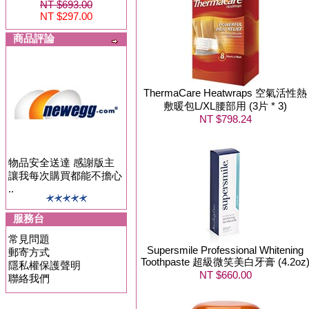
NT $693.00
NT $297.00
商品評論
ThermaCare Heatwraps 空氣活性熱
敷暖包L/XL腰部用 (3片 * 3)
NT $798.24
物品安全送達 感謝版主
讓我每次購買都能不擔心
..
服務台
常見問題
Supersmile Professional Whitening
郵寄方式
Toothpaste 超級微笑美白牙膏 (4.2oz
隱私權保護聲明
NT $660.00
聯絡我們