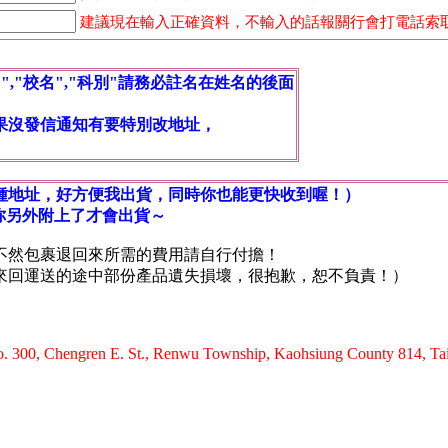
建議現在輸入正確資料，不輸入的話報關行會打電話索
,"校名","科別"請務必註名在姓名的後面
果沒發信通知有要特別改地址，
種地址，好方便我出貨，同時你也能更快收到喔！）
到你另外附上了才會出貨～
不然包裹退回來所需的費用請自行付擔！
回運送的途中部份產品遺失損壞，很抱歉，恕不負責！）
. 300, Chengren E. St., Renwu Township, Kaohsiung County 814, T