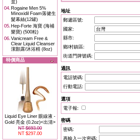
盒)
04.
Rogaine Men 5%
地址
Minoxidil Foam落健生
髮幕絲(12罐)
郵遞區號:
05.
Hep-Forte 海寶 (海補
國家:
樂寶) (500粒)
縣市:
06.
Vanicream Free &
Clear Liquid Cleanser
鄉/村鎮區:
潔顏露/沐浴精 (8oz)
街道門牌號碼:
特價商品
通訊
電話號碼:
行動電話:
選項
電子報:
Liquid Eye Liner 眼線液 -
密碼
Gold 亮金 (0.2oz)<出清>
NT $693.00
密碼:
NT $297.00
再輸入一次密碼: