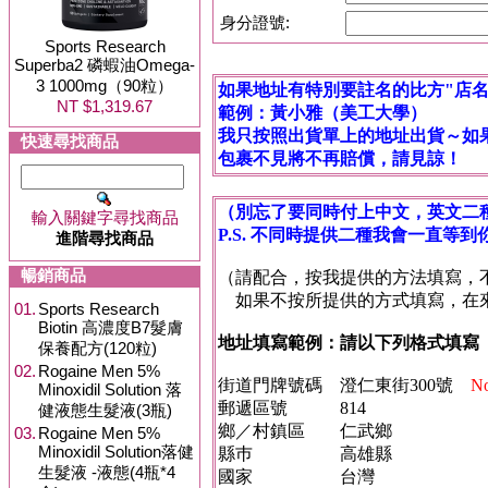
身分證號:
Sports Research
Superba2 磷蝦油Omega-
3 1000mg（90粒）
如果地址有特別要註名的比方"店名"
NT $1,319.67
範例：黃小雅（美工大學）
我只按照出貨單上的地址出貨～如
快速尋找商品
包裹不見將不再賠償，請見諒！
（別忘了要同時付上中文，英文二
輸入關鍵字尋找商品
P.S. 不同時提供二種我會一直等
進階尋找商品
暢銷商品
（請配合，按我提供的方法填寫，
如果不按所提供的方式填寫，在來
01.
Sports Research
Biotin 高濃度B7髮膚
地址填寫範例：請以下列格式填寫
保養配方(120粒)
02.
Rogaine Men 5%
街道門牌號碼 澄仁東街300號
No
Minoxidil Solution 落
郵遞區號 814
健液態生髮液(3瓶)
鄉／村鎮區 仁武鄉
03.
Rogaine Men 5%
Minoxidil Solution落健
縣巿 高雄縣
生髮液 -液態(4瓶*4
國家 台灣