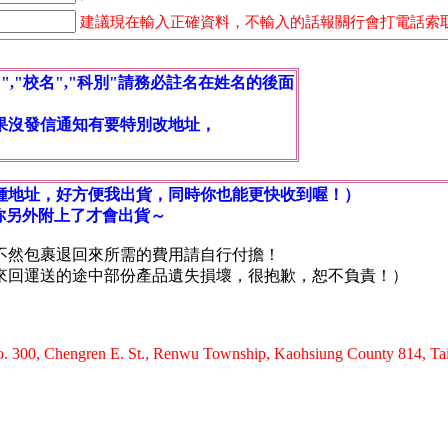
建議現在輸入正確資料，不輸入的話報關行會打電話索
,"校名","科別"請務必註名在姓名的後面
果沒發信通知有要特別改地址，
種地址，好方便我出貨，同時你也能更快收到喔！）
到你另外附上了才會出貨～
不然包裹退回來所需的費用請自行付擔！
回運送的途中部份產品遺失損壞，很抱歉，恕不負責！）
. 300, Chengren E. St., Renwu Township, Kaohsiung County 814, T