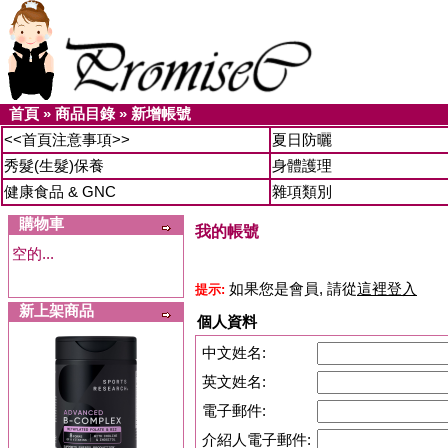
首頁
»
商品目錄
»
新增帳號
<<首頁注意事項>>
夏日防曬
秀髮(生髮)保養
身體護理
健康食品 & GNC
雜項類別
購物車
我的帳號
空的...
如果您是會員, 請從
這裡登入
提示:
新上架商品
個人資料
中文姓名:
英文姓名:
電子郵件:
介紹人電子郵件: