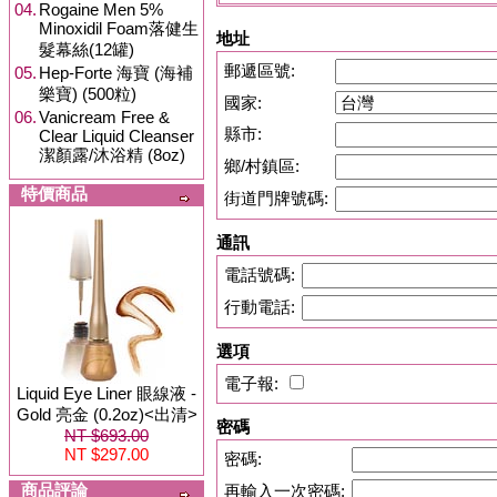
04.
Rogaine Men 5%
Minoxidil Foam落健生
地址
髮幕絲(12罐)
郵遞區號:
05.
Hep-Forte 海寶 (海補
樂寶) (500粒)
國家:
06.
Vanicream Free &
縣市:
Clear Liquid Cleanser
潔顏露/沐浴精 (8oz)
鄉/村鎮區:
特價商品
街道門牌號碼:
通訊
電話號碼:
行動電話:
選項
電子報:
Liquid Eye Liner 眼線液 -
Gold 亮金 (0.2oz)<出清>
密碼
NT $693.00
NT $297.00
密碼:
商品評論
再輸入一次密碼: