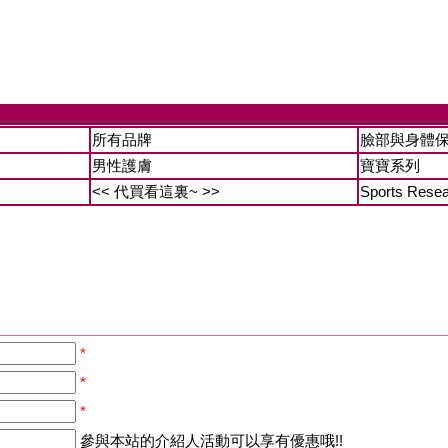
所有品牌
臉部與身體
男性護膚
寶寶系列
<< 代買看這裏~ >>
Sports Rese
*
*
*
參與本站的介紹人活動可以享有優惠哦!!