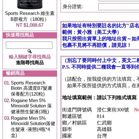
身分證號:
Sports Research 維生素
B群複方（180粒）
NT $1,088.67
如果地址有特別要註名的比方"店名"
範例：黃小雅（美工大學）
快速尋找商品
我只按照出貨單上的地址出貨～如
包裹不見將不再賠償，請見諒！
輸入關鍵字尋找商品
（別忘了要同時付上中文，英文二
進階尋找商品
P.S. 不同時提供二種我會一直等
暢銷商品
（請配合，按我提供的方法填寫，
01.
Sports Research
如果不按所提供的方式填寫，在來
Biotin 高濃度B7髮膚
保養配方(120粒)
地址填寫範例：請以下列格式填寫
02.
Rogaine Men 5%
Minoxidil Solution 落
街道門牌號碼 澄仁東街300號
No
健液態生髮液(3瓶)
郵遞區號 814
03.
Rogaine Men 5%
鄉／村鎮區 仁武鄉
Minoxidil Solution落健
生髮液 -液態(4瓶*4
縣巿 高雄縣
盒)
國家 台灣