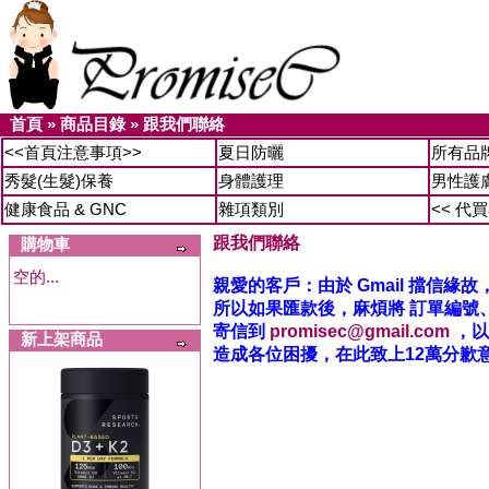
首頁
»
商品目錄
»
跟我們聯絡
<<首頁注意事項>>
夏日防曬
所有品
秀髮(生髮)保養
身體護理
男性護
健康食品 & GNC
雜項類別
<< 代
跟我們聯絡
購物車
空的...
親愛的客戶：由於 Gmail 擋信
所以如果匯款後，麻煩將 訂單編號
寄信到
promisec@gmail.com
，以
新上架商品
造成各位困擾，在此致上12萬分歉