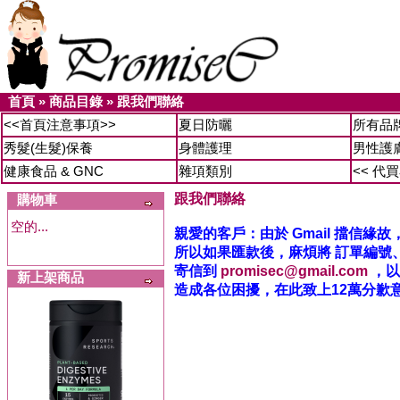
首頁
»
商品目錄
»
跟我們聯絡
<<首頁注意事項>>
夏日防曬
所有品
秀髮(生髮)保養
身體護理
男性護
健康食品 & GNC
雜項類別
<< 代
跟我們聯絡
購物車
空的...
親愛的客戶：由於 Gmail 擋信
所以如果匯款後，麻煩將 訂單編號
寄信到
promisec@gmail.com
，以
新上架商品
造成各位困擾，在此致上12萬分歉