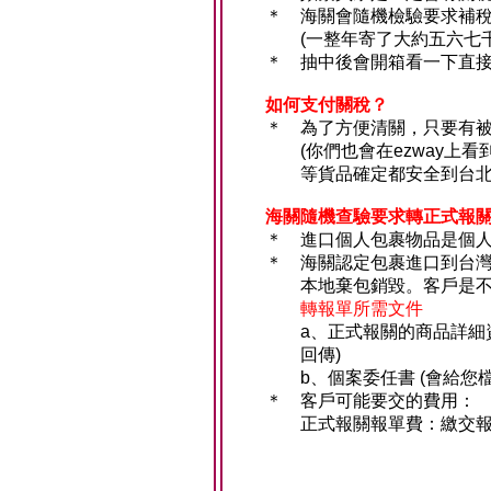
＊
海關會隨機檢驗要求補
(一整年寄了大約五六七千
＊
抽中後會開箱看一下直
如何支付關稅？
＊
為了方便清關，只要有
(你們也會在ezway
等貨品確定都安全到台
海關隨機查驗要求轉正式報
＊
進口個人包裹物品是個
＊
海關認定包裹進口到台
本地棄包銷毀。客戶是不
轉報單所需文件
a、正式報關的商品詳細
回傳)
b、個案委任書 (會給
＊
客戶可能要交的費用：
正式報關報單費：繳交報單