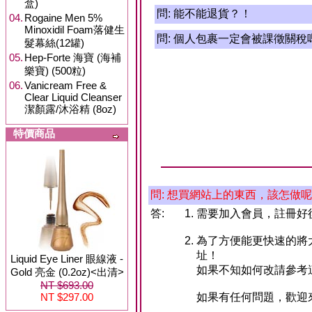
盒)
問:
能不能退貨？！
04.
Rogaine Men 5%
Minoxidil Foam落健生
問:
個人包裹一定會被課徵關稅
髮幕絲(12罐)
05.
Hep-Forte 海寶 (海補
樂寶) (500粒)
06.
Vanicream Free &
Clear Liquid Cleanser
潔顏露/沐浴精 (8oz)
特價商品
問: 想買網站上的東西，該怎做
答:
需要加入會員，註冊好
為了方便能更快速的將
址！
Liquid Eye Liner 眼線液 -
如果不知如何改請參考
Gold 亮金 (0.2oz)<出清>
NT $693.00
NT $297.00
如果有任何問題，歡迎