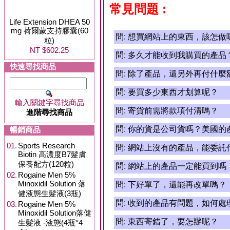
常見問題 :
Life Extension DHEA 50
mg 荷爾蒙支持膠囊(60
問:
想買網站上的東西，該怎做
粒)
NT $602.25
問:
多久才能收到我購買的產品
快速尋找商品
問:
除了產品，還另外再付什麼
問:
要買多少東西才划算呢？
輸入關鍵字尋找商品
問:
寄貨前需將款項付清嗎？
進階尋找商品
問:
你的貨是公司貨嗎？美國的
暢銷商品
01.
Sports Research
問:
網站上沒有的產品，能委託
Biotin 高濃度B7髮膚
保養配方(120粒)
問:
網站上的產品一定能買到嗎
02.
Rogaine Men 5%
Minoxidil Solution 落
問:
下好單了，還能再改單嗎？
健液態生髮液(3瓶)
問:
收到的產品有問題，如何處
03.
Rogaine Men 5%
Minoxidil Solution落健
問:
東西寄錯了，要怎辦呢？
生髮液 -液態(4瓶*4