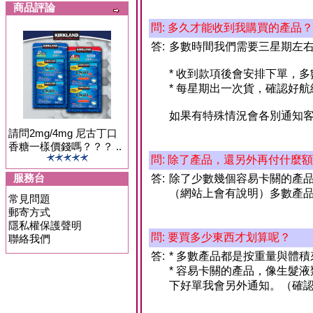
商品評論
問: 多久才能收到我購買的產品？
答:
多數時間我們需要三星期左
* 收到款項後會安排下單，多
* 每星期出一次貨，確認好
如果有特殊情況會各別通知
請問2mg/4mg 尼古丁口
香糖一樣價錢嗎？？？ ..
問: 除了產品，還另外再付什麼
服務台
答:
除了少數幾個容易卡關的產
（網站上會有說明）多數產
常見問題
郵寄方式
隱私權保護聲明
問: 要買多少東西才划算呢？
聯絡我們
答:
* 多數產品都是按重量與體
* 容易卡關的產品，像生髮
下好單我會另外通知。（確