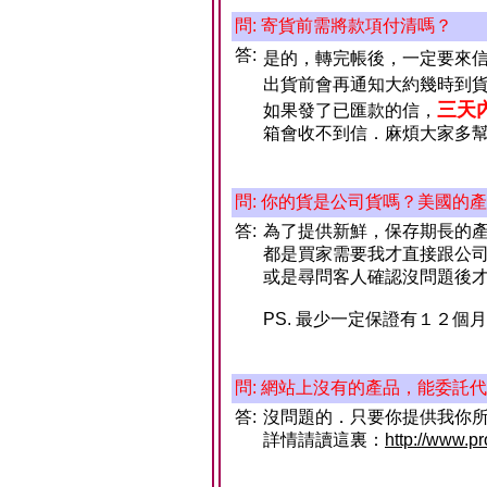
問: 寄貨前需將款項付清嗎？
答:
是的，轉完帳後，一定要來
出貨前會再通知大約幾時到
三天
如果發了已匯款的信，
箱會收不到信．麻煩大家多
問: 你的貨是公司貨嗎？美國的
答:
為了提供新鮮，保存期長的
都是買家需要我才直接跟公
或是尋問客人確認沒問題後
PS. 最少一定保證有１２個
問: 網站上沒有的產品，能委託
答:
沒問題的．只要你提供我你
詳情請讀這裏：
http://www.p