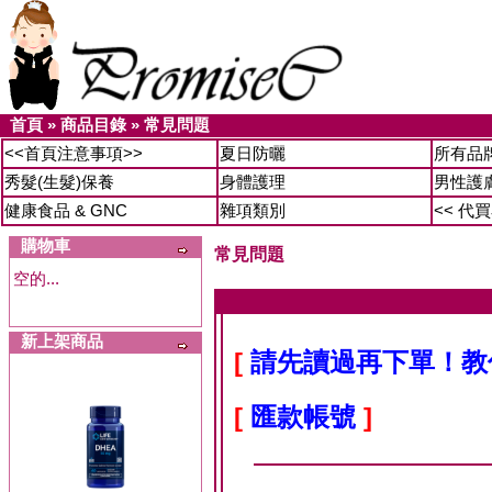
首頁
»
商品目錄
»
常見問題
<<首頁注意事項>>
夏日防曬
所有品
秀髮(生髮)保養
身體護理
男性護
健康食品 & GNC
雜項類別
<< 代
購物車
常見問題
空的...
新上架商品
[
請先讀過再下單！教
[
匯款帳號
]