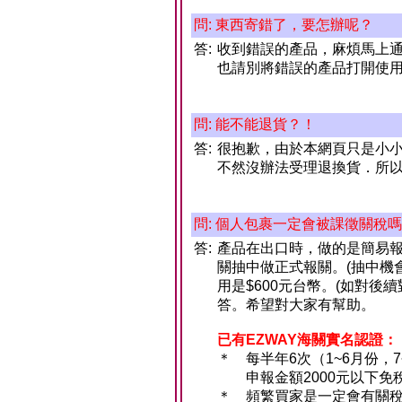
問: 東西寄錯了，要怎辦呢？
答:
收到錯誤的產品，麻煩馬上
也請別將錯誤的產品打開使
問: 能不能退貨？！
答:
很抱歉，由於本網頁只是小
不然沒辦法受理退換貨．所
問: 個人包裹一定會被課徵關稅
答:
產品在出口時，做的是簡易報關
關抽中做正式報關。(抽中機
用是$600元台幣。(如對後
答。希望對大家有幫助。
已有EZWAY海關實名認證：
＊
每半年6次（1~6月份，7
申報金額2000元以下免
＊
頻繁買家是一定會有關