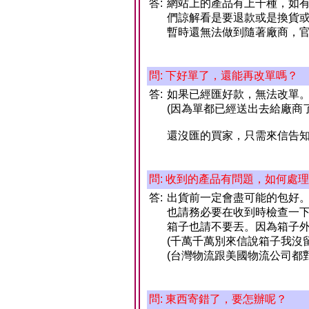
答:
網站上的產品有上千種，如
們諒解看是要退款或是換貨
暫時還無法做到隨著廠商，官
問: 下好單了，還能再改單嗎？
答:
如果已經匯好款，無法改單
(因為單都已經送出去給廠商
還沒匯的買家，只需來信告
問: 收到的產品有問題，如何處
答:
出貨前一定會盡可能的包好
也請務必要在收到時檢查一
箱子也請不要丟。因為箱子
(千萬千萬別來信說箱子我沒
(台灣物流跟美國物流公司都
問: 東西寄錯了，要怎辦呢？