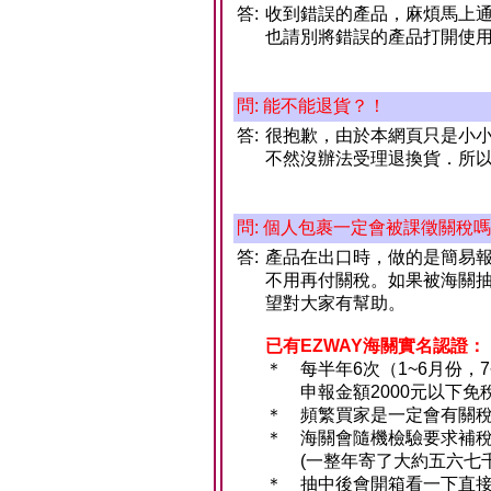
答:
收到錯誤的產品，麻煩馬上
也請別將錯誤的產品打開使
問: 能不能退貨？！
答:
很抱歉，由於本網頁只是小
不然沒辦法受理退換貨．所
問: 個人包裹一定會被課徵關稅
答:
產品在出口時，做的是簡易報關
不用再付關稅。如果被海關抽
望對大家有幫助。
已有EZWAY海關實名認證：
＊
每半年6次（1~6月份，7
申報金額2000元以下免
＊
頻繁買家是一定會有關
＊
海關會隨機檢驗要求補
(一整年寄了大約五六七千
＊
抽中後會開箱看一下直