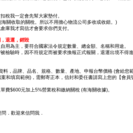
被扣稅我一定會先幫大家墊付。
上看到海關收取的關稅。所以不用擔心物流公司多收或收錯。)
北倉庫我才寫信才會要求你們支付。
關，退運，銷毀
人自用為主，要符合國家法令規定數量、總金額、名稱和用途。
灣被檢驗時，因不符規定而被要求換報正式報關，退運出境不得
資料，品牌、品名、規格、數量、產地、申報台幣價格 (會給您範
您檔案和填寫範例)，需郵寄正本，信封和委任書請寫上您的【會員
費$600元加上5%營業稅和繳納關稅 (有海關收據)。
疑問．歡迎來信問我．