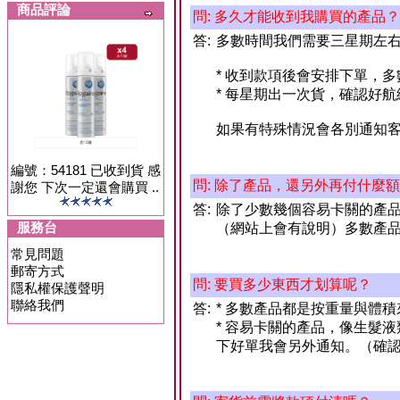
商品評論
問: 多久才能收到我購買的產品？
答:
多數時間我們需要三星期左
* 收到款項後會安排下單，多
* 每星期出一次貨，確認好
如果有特殊情況會各別通知
編號：54181 已收到貨 感
問: 除了產品，還另外再付什麼
謝您 下次一定還會購買 ..
答:
除了少數幾個容易卡關的產
服務台
（網站上會有說明）多數產
常見問題
郵寄方式
問: 要買多少東西才划算呢？
隱私權保護聲明
聯絡我們
答:
* 多數產品都是按重量與體
* 容易卡關的產品，像生髮
下好單我會另外通知。（確