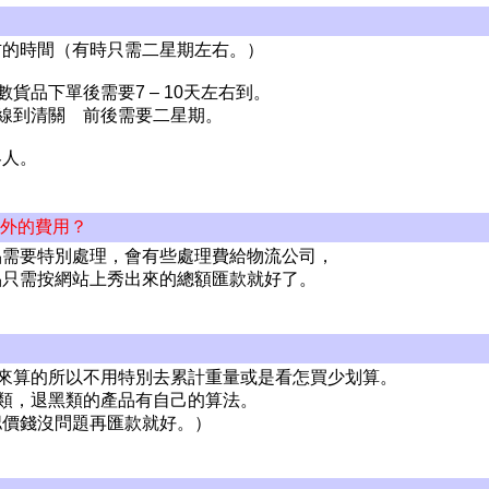
右的時間（有時只需二星期左右。）
數貨品下單後需要7 – 10天左右到。
航線到清關 前後需要二星期。
客人。
額外的費用？
品需要特別處理，會有些處理費給物流公司，
品只需按網站上秀出來的總額匯款就好了。
積來算的所以不用特別去累計重量或是看怎買少划算。
液類，退黑類的產品有自己的算法。
認價錢沒問題再匯款就好。）