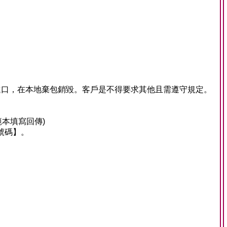
進口，在本地棄包銷毀。客戶是不得要求其他且需遵守規定。
本填寫回傳)
號碼】。