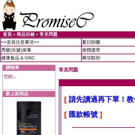
首頁
»
商品目錄
»
常見問題
<<首頁注意事項>>
夏日防曬
秀髮(生髮)保養
身體護理
健康食品 & GNC
雜項類別
購物車
常見問題
空的...
新上架商品
[
請先讀過再下單！教
[
匯款帳號
]