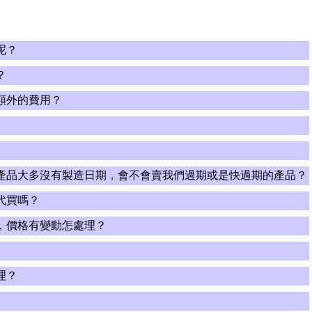
呢？
？
額外的費用？
產品大多沒有製造日期，會不會賣我們過期或是快過期的產品？
代買嗎？
，價格有變動怎處理？
理？