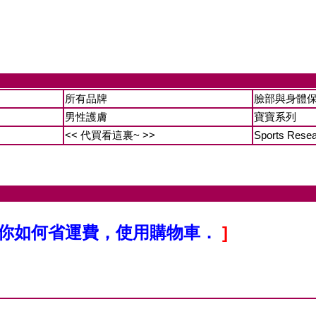
所有品牌
臉部與身體
男性護膚
寶寶系列
<< 代買看這裏~ >>
Sports Rese
你如何省運費，使用購物車．
]