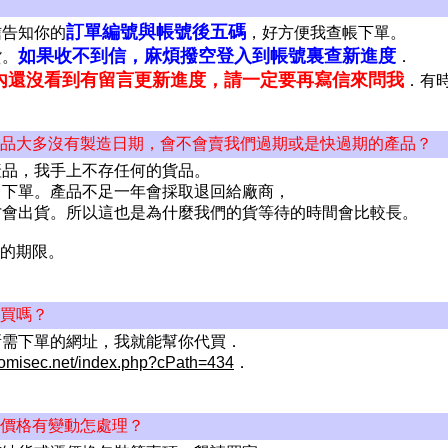
訂單編號與帳號後五碼
信告知你的
，好方便我查帳下單。
如果收不到信，麻煩撥空登入到帳號裏查新進度
貨。
．
內還沒看到有留言更新進度，請一定要再寫信來問我
．有
產品大多沒有製造日期，會不會賣我們過期或是快過期的產品？
產品，我手上不存任何的貨品。
司下單。產品不足一年會採取退回給廠商，
才會出貨。所以這也是為什麼我們的貨等待的時間會比較長。
月的期限。
代買嗎？
所需下單的網址，我就能幫你代買．
romisec.net/index.php?cPath=434
．
，價格有變動怎處理？