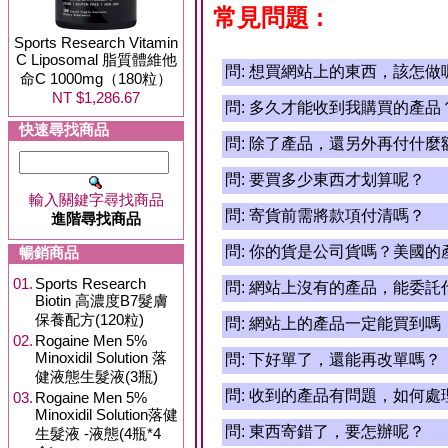
常見問題 :
Sports Research Vitamin
C Liposomal 脂質體維他
問:
想買網站上的東西，該怎做
命C 1000mg（180粒）
NT $1,286.67
問:
多久才能收到我購買的產品
快速尋找商品
問:
除了產品，還另外再付什麼
問:
要買多少東西才划算呢？
輸入關鍵字尋找商品
問:
寄貨前需將款項付清嗎？
進階尋找商品
問:
你的貨是公司貨嗎？美國的
暢銷商品
01.
Sports Research
問:
網站上沒有的產品，能委託
Biotin 高濃度B7髮膚
保養配方(120粒)
問:
網站上的產品一定能買到嗎
02.
Rogaine Men 5%
Minoxidil Solution 落
問:
下好單了，還能再改單嗎？
健液態生髮液(3瓶)
問:
收到的產品有問題，如何處
03.
Rogaine Men 5%
Minoxidil Solution落健
問:
東西寄錯了，要怎辦呢？
生髮液 -液態(4瓶*4