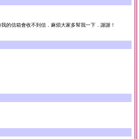
時我的信箱會收不到信．麻煩大家多幫我一下．謝謝！