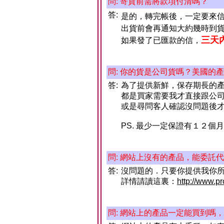
問: 寄貨前需將款項付清嗎？
答:
是的，轉完帳後，一定要來
出貨前會再通知大約幾時到
三天
如果發了已匯款的信，
問: 你的貨是公司貨嗎？美國的
答:
為了提供新鮮，保存期長的
都是買家需要我才直接跟公
或是尋問客人確認沒問題後
PS. 最少一定保證有１２個
問: 網站上沒有的產品，能委託
答:
沒問題的．只要你提供我你
詳情請讀這裏：
http://www.p
問: 網站上的產品一定能買到嗎