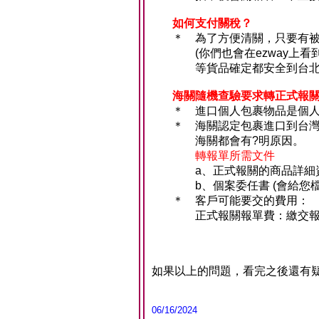
如何支付關稅？
＊
為了方便清關，只要有
(你們也會在ezway
等貨品確定都安全到台
海關隨機查驗要求轉正式報
＊
進口個人包裹物品是個
＊
海關認定包裹進口到台
海關都會有?明原因。
轉報單所需文件
a、正式報關的商品詳細
b、個案委任書 (會給
＊
客戶可能要交的費用：
正式報關報單費：繳交報單
如果以上的問題，看完之後還有
06/16/2024