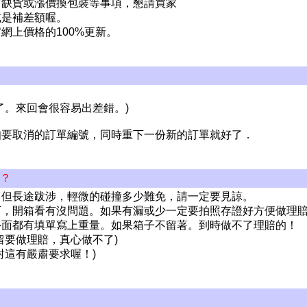
有缺貨或漲價換包裝等事項，懇請買家
或是補差額喔。
網上價格的100%更新。
。
了。來回會很容易出差錯。)
知要取消的訂單編號，同時重下一份新的訂單就好了．
理？
。但長途跋涉，輕微的碰撞多少難免，請一定要見諒。
下，開箱看有沒問題。如果有漏或少一定要拍照存證好方便做理
外面都有填單寫上重量。如果箱子不留著。到時做不了理賠的！
留要做理賠，真心做不了)
對這有嚴肅要求喔！)