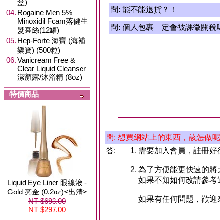
盒)
問:
能不能退貨？！
04.
Rogaine Men 5%
Minoxidil Foam落健生
問:
個人包裹一定會被課徵關稅
髮幕絲(12罐)
05.
Hep-Forte 海寶 (海補
樂寶) (500粒)
06.
Vanicream Free &
Clear Liquid Cleanser
潔顏露/沐浴精 (8oz)
特價商品
問: 想買網站上的東西，該怎做
答:
需要加入會員，註冊好
為了方便能更快速的將
如果不知如何改請參考
Liquid Eye Liner 眼線液 -
Gold 亮金 (0.2oz)<出清>
如果有任何問題，歡迎
NT $693.00
NT $297.00