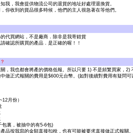
通知我，我會提供物流公司的退貨的地址好處理退換貨。
用，你收到的貨品很多時候，他們的主人很急著在等他們。
小的代買網站，不是廠商．除非是我寄錯貨
以請確認所購買的產品．是正確的喔！！
嗎？
，我也都會將產的價格低報。所以只要 1) 不是頻繁買家，2)
中做正式報關的費用是$600元台幣。(如對後續對費用有疑問可
~12月份）
稅
稅
稅
包裏，被抽中的有5-6包)
接產品按我寫的金額直接扣稅，也有可能被要求直接做正式報關