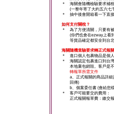
＊
海關會隨機檢驗要求補
(一整年寄了大約五六七千
＊
抽中後會開箱看一下直
如何支付關稅？
＊
為了方便清關，只要有
(你們也會在ezway
等貨品確定都安全到台
海關隨機查驗要求轉正式報
＊
進口個人包裹物品是個
＊
海關認定包裹進口到台
本地棄包銷毀。客戶是不
轉報單所需文件
a、正式報關的商品詳細
回傳)
b、個案委任書 (會給
＊
客戶可能要交的費用：
正式報關報單費：繳交報單