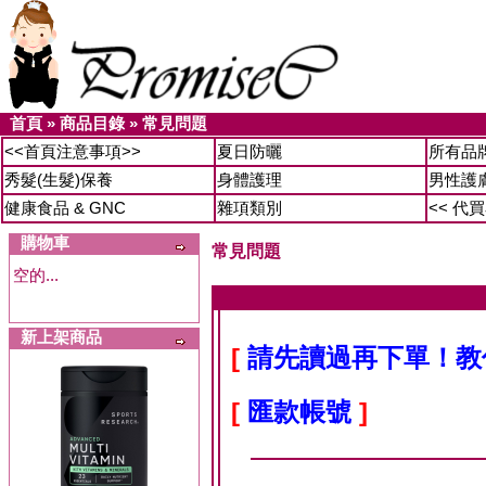
首頁
»
商品目錄
»
常見問題
<<首頁注意事項>>
夏日防曬
所有品
秀髮(生髮)保養
身體護理
男性護
健康食品 & GNC
雜項類別
<< 代
購物車
常見問題
空的...
新上架商品
[
請先讀過再下單！教
[
匯款帳號
]