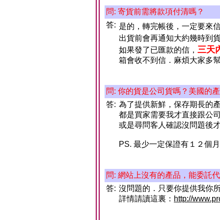
問: 寄貨前需將款項付清嗎？
答:
是的，轉完帳後，一定要來
出貨前會再通知大約幾時到
三天
如果發了已匯款的信，
箱會收不到信．麻煩大家多
問: 你的貨是公司貨嗎？美國的
答:
為了提供新鮮，保存期長的
都是買家需要我才直接跟公
或是尋問客人確認沒問題後
PS. 最少一定保證有１２個
問: 網站上沒有的產品，能委託
答:
沒問題的．只要你提供我你
詳情請讀這裏：
http://www.p