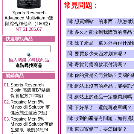
常見問題 :
Sports Research
Advanced Multivitamin進
問:
想買網站上的東西，該怎做
階綜合維他命（180粒）
NT $1,286.67
問:
多久才能收到我購買的產品
快速尋找商品
問:
除了產品，還另外再付什麼
問:
要買多少東西才划算呢？
輸入關鍵字尋找商品
問:
寄貨前需將款項付清嗎？
進階尋找商品
問:
你的貨是公司貨嗎？美國的
暢銷商品
01.
Sports Research
問:
網站上沒有的產品，能委託
Biotin 高濃度B7髮膚
保養配方(120粒)
問:
網站上的產品一定能買到嗎
02.
Rogaine Men 5%
Minoxidil Solution 落
問:
下好單了，還能再改單嗎？
健液態生髮液(3瓶)
問:
收到的產品有問題，如何處
03.
Rogaine Men 5%
Minoxidil Solution落健
問:
東西寄錯了，要怎辦呢？
生髮液 -液態(4瓶*4