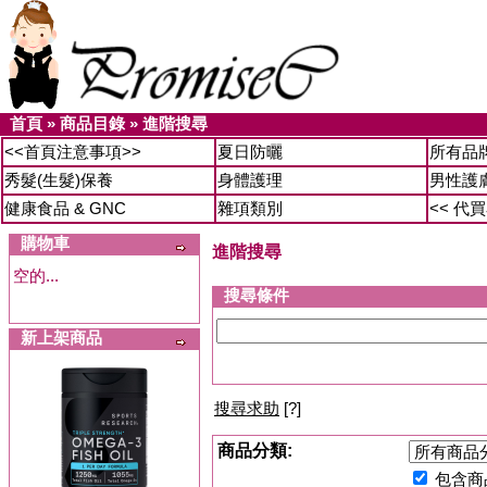
首頁
»
商品目錄
»
進階搜尋
<<首頁注意事項>>
夏日防曬
所有品
秀髮(生髮)保養
身體護理
男性護
健康食品 & GNC
雜項類別
<< 代
購物車
進階搜尋
空的...
搜尋條件
新上架商品
搜尋求助
[?]
商品分類:
包含商