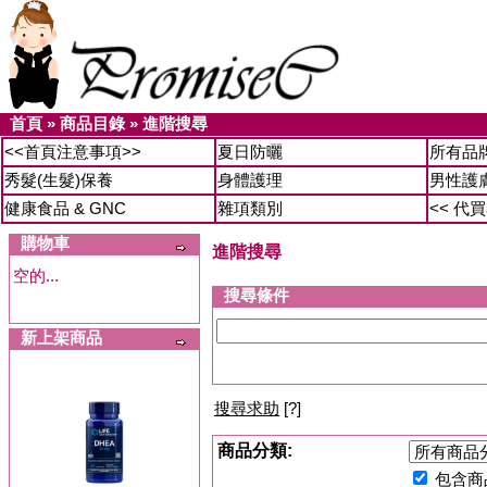
首頁
»
商品目錄
»
進階搜尋
<<首頁注意事項>>
夏日防曬
所有品
秀髮(生髮)保養
身體護理
男性護
健康食品 & GNC
雜項類別
<< 代
購物車
進階搜尋
空的...
搜尋條件
新上架商品
搜尋求助
[?]
商品分類:
包含商